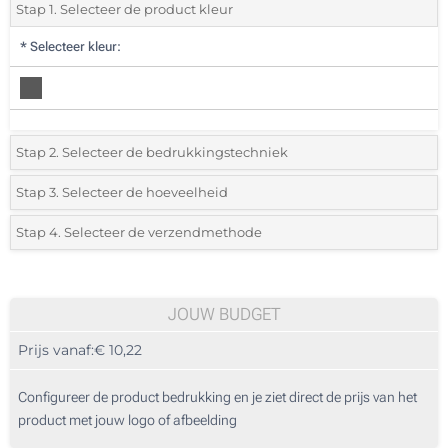
Stap 1. Selecteer de product kleur
*
Selecteer kleur:
Stap 2. Selecteer de bedrukkingstechniek
*
Selecteer de bedrukking en kleuren van het logo:
Stap 3. Selecteer de hoeveelheid
*
Selecteer uit de lijst of voeg het gewenste aantal in
Stap 4. Selecteer de verzendmethode
Lasergravering rondom (Rondom geprint)
Aantal
Standard
Prijs/eenheid
Lasergravering (Aan een kant)
5
JOUW BUDGET
Zonder opdruk
Prijs vanaf:
€ 10,22
10
25
Configureer de product bedrukking en je ziet direct de prijs van het
product met jouw logo of afbeelding
50