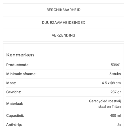
BESCHIKBAARHEID
DUURZAAMHEIDSINDEX
VERZENDING
Kenmerken
Productcode:
50641
Minimale afname:
5 stuks
Maat:
14.5 x Ø8 cm
Gewicht:
237 gr
Gerecycled roestvrij
Materiaal:
staal en Tritan
Capaciteit:
400 ml
Anti-drip:
Ja