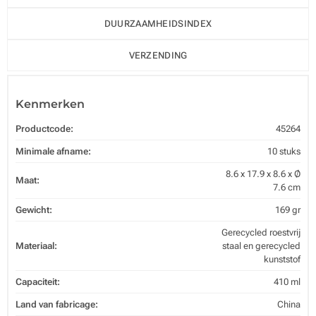
DUURZAAMHEIDSINDEX
VERZENDING
Kenmerken
Productcode:
45264
Minimale afname:
10 stuks
8.6 x 17.9 x 8.6 x Ø
Maat:
7.6 cm
Gewicht:
169 gr
Gerecycled roestvrij
Materiaal:
staal en gerecycled
kunststof
Capaciteit:
410 ml
Land van fabricage:
China