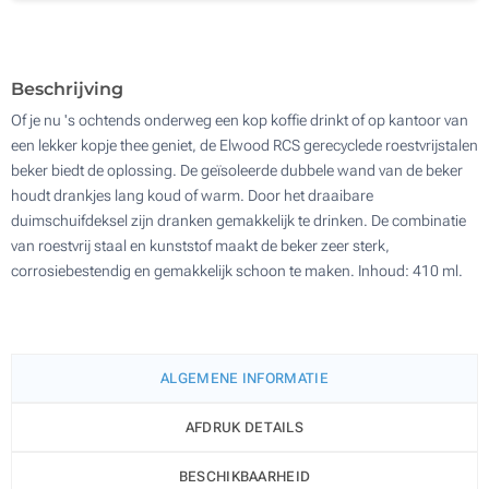
Lasergravering (Aan een kant)
200
Zonder opdruk
Update
Kies jouw aantal :
Beschrijving
Of je nu 's ochtends onderweg een kop koffie drinkt of op kantoor van
een lekker kopje thee geniet, de Elwood RCS gerecyclede roestvrijstalen
beker biedt de oplossing. De geïsoleerde dubbele wand van de beker
houdt drankjes lang koud of warm. Door het draaibare
duimschuifdeksel zijn dranken gemakkelijk te drinken. De combinatie
van roestvrij staal en kunststof maakt de beker zeer sterk,
corrosiebestendig en gemakkelijk schoon te maken. Inhoud: 410 ml.
ALGEMENE INFORMATIE
AFDRUK DETAILS
BESCHIKBAARHEID