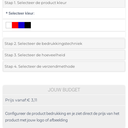
Stap 1. Selecteer de product kleur
*
Selecteer kleur:
Stap 2. Selecteer de bedrukkingstechniek
*
Selecteer de bedrukking en kleuren van het logo:
Stap 3. Selecteer de hoeveelheid
*
Selecteer uit de lijst of voeg het gewenste aantal in
Stap 4. Selecteer de verzendmethode
1 Kleur (Rondom)
Aantal
Standard
Prijs/eenheid
1 Kleur (Aan een kant)
10
JOUW BUDGET
2 Kleuren (Aan een kant)
Prijs vanaf:
€ 3,11
20
3 Kleuren (Aan een kant)
50
Configureer de product bedrukking en je ziet direct de prijs van het
4 Kleuren (Aan een kant)
product met jouw logo of afbeelding
100