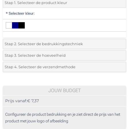
Stap 1. Selecteer de product kleur
*
Selecteer kleur:
Stap 2. Selecteer de bedrukkingstechniek
*
Selecteer de bedrukking en kleuren van het logo:
Stap 3. Selecteer de hoeveelheid
*
Selecteer uit de lijst of voeg het gewenste aantal in
Stap 4. Selecteer de verzendmethode
1 Kleur (Aan een zijde)
Aantal
Standard
Prijs/eenheid
Lasergravering (Bedrukking rondom)
10
JOUW BUDGET
Zonder opdruk
Prijs vanaf:
€ 7,37
20
50
Configureer de product bedrukking en je ziet direct de prijs van het
product met jouw logo of afbeelding
100