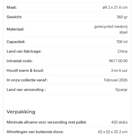
Maat:
ø9.2 x 21.6 cm
Gewicht:
360 gr
gerecycled roestvrij
Materiaal:
staal
Capaciteit:
700 ml
Land van fabricage:
China
Intrastat code:
9617 00 00
Houdt warm & koud:
3 en 6 uur
In onze collectie vanaf :
Februari 2026
Land van verzending :
Spanje
Verpakking
Minimale afname voor verzending met pallet:
420 stuks
Afmetingen van buitenste doos:
62 x 52 x 25.2 cm