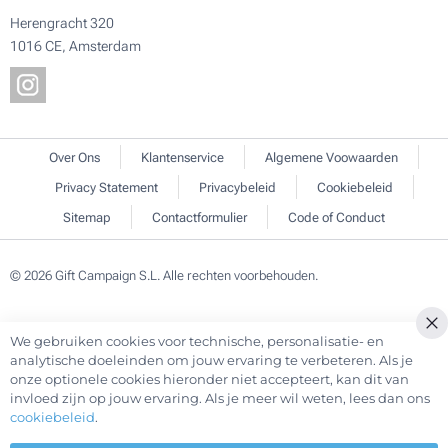
Herengracht 320
1016 CE, Amsterdam
Over Ons
Klantenservice
Algemene Voowaarden
Privacy Statement
Privacybeleid
Cookiebeleid
Sitemap
Contactformulier
Code of Conduct
© 2026 Gift Campaign S.L. Alle rechten voorbehouden.
We gebruiken cookies voor technische, personalisatie- en
Cl
analytische doeleinden om jouw ervaring te verbeteren. Als je
Co
onze optionele cookies hieronder niet accepteert, kan dit van
Ba
invloed zijn op jouw ervaring. Als je meer wil weten, lees dan ons
cookiebeleid
.