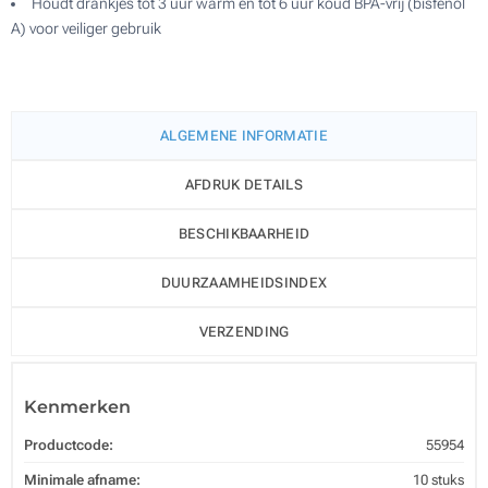
Houdt drankjes tot 3 uur warm en tot 6 uur koud BPA-vrij (bisfenol
A) voor veiliger gebruik
ALGEMENE INFORMATIE
AFDRUK DETAILS
BESCHIKBAARHEID
DUURZAAMHEIDSINDEX
VERZENDING
Kenmerken
Productcode:
55954
Minimale afname:
10 stuks