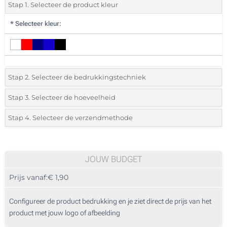
Stap 1. Selecteer de product kleur
*
Selecteer kleur:
Stap 2. Selecteer de bedrukkingstechniek
*
Selecteer de bedrukking en kleuren van het logo:
Stap 3. Selecteer de hoeveelheid
*
Selecteer uit de lijst of voeg het gewenste aantal in
Stap 4. Selecteer de verzendmethode
1 Kleur (Rondom geprint)
Aantal
Standard
Prijs/eenheid
1 Kleur (Aan een kant)
25
JOUW BUDGET
2 Kleuren (Aan een kant)
Prijs vanaf:
€ 1,90
50
3 Kleuren (Aan een kant)
125
Configureer de product bedrukking en je ziet direct de prijs van het
4 Kleuren (Aan een kant)
product met jouw logo of afbeelding
250