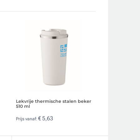
Lekvrije thermische stalen beker
Dubbelwandige ro
510 ml
beker met deksel
€ 5,63
€ 3,12
Prijs vanaf:
Prijs vanaf: