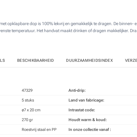
25
4 Kleuren (Rondom geprint)
50
met opklapbare dop is 100% lekvrij en gemakkelijk te dragen. De binnen
Lasergravering (Aan een kant)
100
ewenste temperatuur. Het handvat maakt drinken of dragen makkelijker. Dran
Lasergravering rondom (Rondom geprint)
Upd
Kies jouw aantal :
Zonder opdruk
ILS
BESCHIKBAARHEID
DUURZAAMHEIDSINDEX
VERZ
47329
Anti-drip:
5 stuks
Land van fabricage:
ø7 x 20 cm
Intrastat code:
270 gr
Houdt warm & koud:
Roestvrij staal en PP
In onze collectie vanaf :