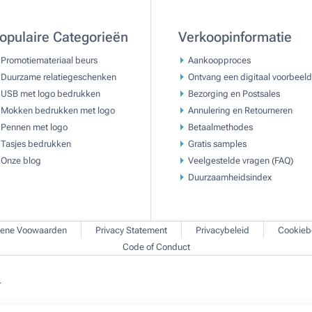
opulaire Categorieën
Verkoopinformatie
Promotiemateriaal beurs
Aankoopproces
Duurzame relatiegeschenken
Ontvang een digitaal voorbeeld
USB met logo bedrukken
Bezorging en Postsales
Mokken bedrukken met logo
Annulering en Retourneren
Pennen met logo
Betaalmethodes
Tasjes bedrukken
Gratis samples
Onze blog
Veelgestelde vragen (FAQ)
Duurzaamheidsindex
ene Voowaarden
Privacy Statement
Privacybeleid
Cookieb
Code of Conduct
.