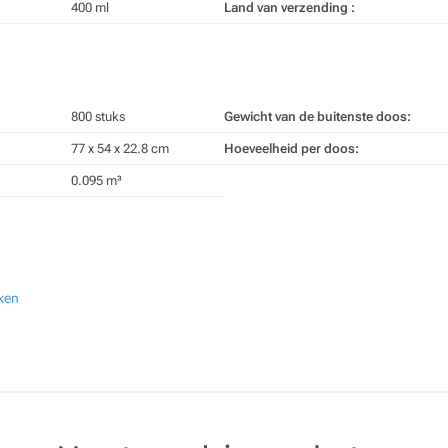
400 ml
Land van verzending :
800 stuks
Gewicht van de buitenste doos:
77 x 54 x 22.8 cm
Hoeveelheid per doos:
0.095 m³
ken