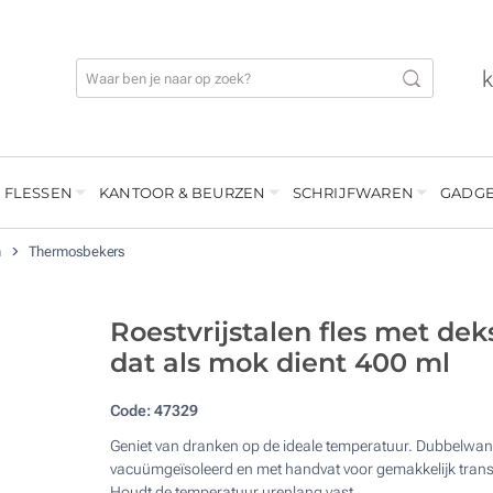
 FLESSEN
KANTOOR & BEURZEN
SCHRIJFWAREN
GADGE
n
Thermosbekers
Roestvrijstalen fles met dek
dat als mok dient 400 ml
Code:
47329
Geniet van dranken op de ideale temperatuur. Dubbelwan
vacuümgeïsoleerd en met handvat voor gemakkelijk trans
Houdt de temperatuur urenlang vast.