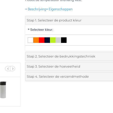
+ Beschrijving
+ Eigenschappen
Stap 1. Selecteer de product kleur
*
Selecteer kleur:
Stap 2. Selecteer de bedrukkingstechniek
*
Selecteer de bedrukking en kleuren van het logo:
Stap 3. Selecteer de hoeveelheid
*
Selecteer uit de lijst of voeg het gewenste aantal in
Stap 4. Selecteer de verzendmethode
1 Kleur (Aan een kant)
Aantal
Standard
Prijs/eenheid
1 Kleur (Rondom geprint)
5
2 Kleuren (Rondom geprint)
10
3 Kleuren (Rondom geprint)