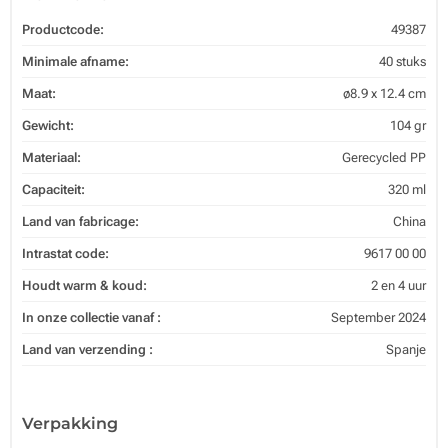
Productcode:
49387
Minimale afname:
40 stuks
Maat:
ø8.9 x 12.4 cm
Gewicht:
104 gr
Materiaal:
Gerecycled PP
Capaciteit:
320 ml
Land van fabricage:
China
Intrastat code:
9617 00 00
Houdt warm & koud:
2 en 4 uur
In onze collectie vanaf :
September 2024
Land van verzending :
Spanje
Verpakking