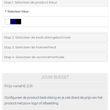
Stap 1. Selecteer de product kleur
*
Selecteer kleur:
Stap 2. Selecteer de bedrukkingstechniek
*
Selecteer de bedrukking en kleuren van het logo:
Stap 3. Selecteer de hoeveelheid
*
Selecteer uit de lijst of voeg het gewenste aantal in
Stap 4. Selecteer de verzendmethode
1 Kleur (Bedrukking rondom)
Aantal
Standard
Prijs/eenheid
Zonder opdruk
40
JOUW BUDGET
Prijs vanaf:
€ 2,15
80
200
Configureer de product bedrukking en je ziet direct de prijs van het
product met jouw logo of afbeelding
400