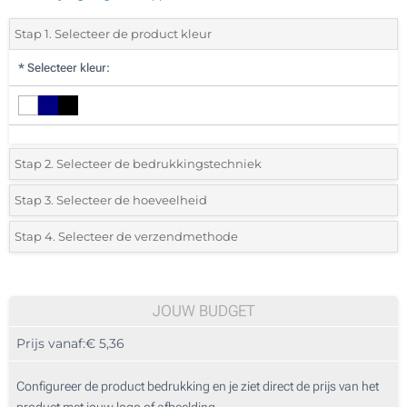
Stap 1. Selecteer de product kleur
*
Selecteer kleur:
Stap 2. Selecteer de bedrukkingstechniek
*
Selecteer de bedrukking en kleuren van het logo:
Stap 3. Selecteer de hoeveelheid
*
Selecteer uit de lijst of voeg het gewenste aantal in
Stap 4. Selecteer de verzendmethode
1 Kleur (Aan een kant)
Aantal
Standard
Prijs/eenheid
2 Kleuren (Aan een kant)
5
JOUW BUDGET
3 Kleuren (Aan een kant)
Prijs vanaf:
€ 5,36
10
4 Kleuren (Aan een kant)
25
Configureer de product bedrukking en je ziet direct de prijs van het
Digitale kleurendruk (Rondom geprint)
product met jouw logo of afbeelding