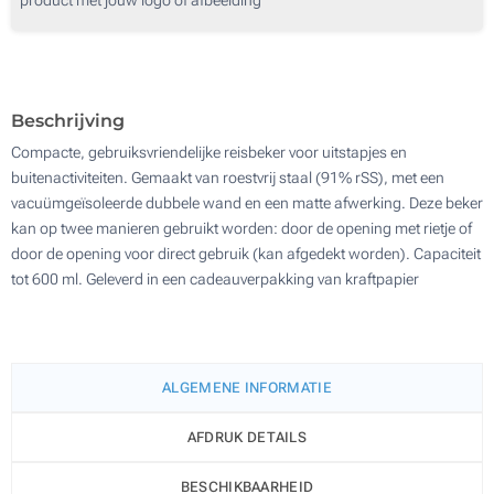
50
Lasergravering (Aan een kant)
100
Zonder opdruk
Update
Kies jouw aantal :
Beschrijving
Compacte, gebruiksvriendelijke reisbeker voor uitstapjes en
buitenactiviteiten. Gemaakt van roestvrij staal (91% rSS), met een
vacuümgeïsoleerde dubbele wand en een matte afwerking. Deze beker
kan op twee manieren gebruikt worden: door de opening met rietje of
door de opening voor direct gebruik (kan afgedekt worden). Capaciteit
tot 600 ml. Geleverd in een cadeauverpakking van kraftpapier
ALGEMENE INFORMATIE
AFDRUK DETAILS
BESCHIKBAARHEID