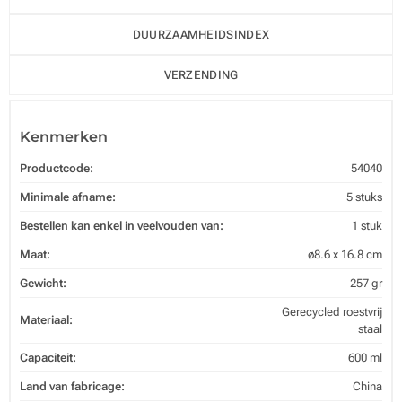
DUURZAAMHEIDSINDEX
VERZENDING
Kenmerken
Productcode:
54040
Minimale afname:
5 stuks
Bestellen kan enkel in veelvouden van:
1 stuk
Maat:
ø8.6 x 16.8 cm
Gewicht:
257 gr
Gerecycled roestvrij
Materiaal:
staal
Capaciteit:
600 ml
Land van fabricage:
China