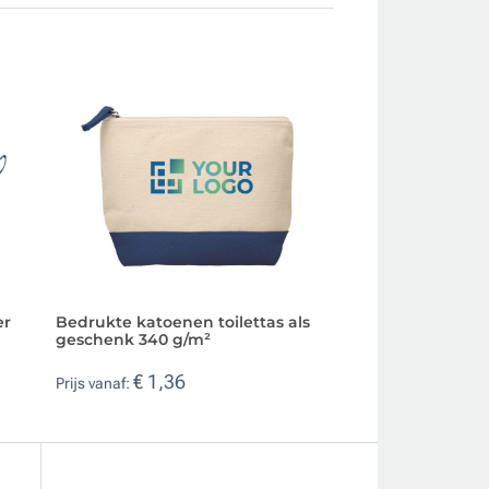
er
Bedrukte katoenen toilettas als
Voordelige klassi
geschenk 340 g/m²
toilettas voor je 
€ 1,36
€ 0,92
Prijs vanaf:
Prijs vanaf: