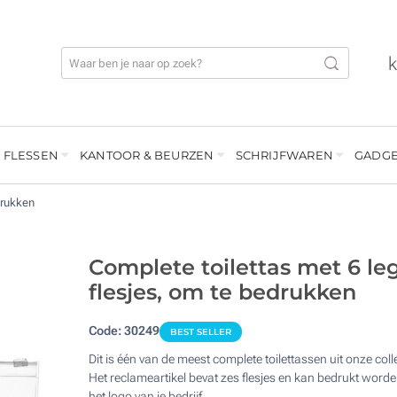
 FLESSEN
KANTOOR & BEURZEN
SCHRIJFWAREN
GADGE
drukken
Complete toilettas met 6 le
flesjes, om te bedrukken
Code:
30249
BEST SELLER
Dit is één van de meest complete toilettassen uit onze colle
Het reclameartikel bevat zes flesjes en kan bedrukt word
het logo van je bedrijf.