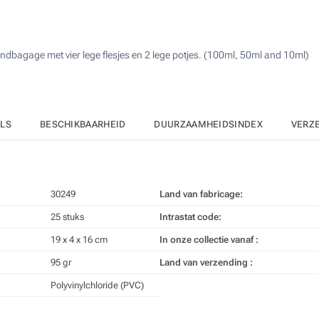
125
250
handbagage met vier lege flesjes en 2 lege potjes. (100ml, 50ml and 10ml)
500
Upd
Kies jouw aantal :
ILS
BESCHIKBAARHEID
DUURZAAMHEIDSINDEX
VERZ
30249
Land van fabricage:
25 stuks
Intrastat code:
19 x 4 x 16 cm
In onze collectie vanaf :
95 gr
Land van verzending :
Polyvinylchloride (PVC)