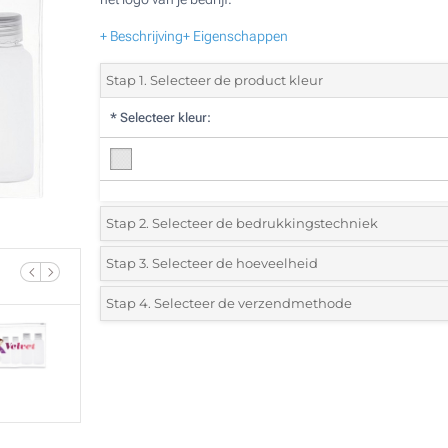
+ Beschrijving
+ Eigenschappen
Stap 1. Selecteer de product kleur
*
Selecteer kleur:
Stap 2. Selecteer de bedrukkingstechniek
*
Selecteer de bedrukking en kleuren van het logo:
Stap 3. Selecteer de hoeveelheid
*
Selecteer uit de lijst of voeg het gewenste aantal in
Stap 4. Selecteer de verzendmethode
1 Kleur (Aan een kant)
Aantal
Standard
Prijs/eenheid
Zonder opdruk
25
50