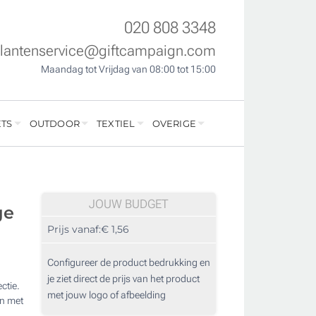
020 808 3348
klantenservice@giftcampaign.com
Maandag tot Vrijdag van 08:00 tot 15:00
TS
OUTDOOR
TEXTIEL
OVERIGE
JOUW BUDGET
ge
Prijs vanaf:
€ 1,56
Configureer de product bedrukking en
je ziet direct de prijs van het product
ctie.
met jouw logo of afbeelding
en met