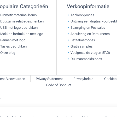
opulaire Categorieën
Verkoopinformatie
Promotiemateriaal beurs
Aankoopproces
Duurzame relatiegeschenken
Ontvang een digitaal voorbeeld
USB met logo bedrukken
Bezorging en Postsales
Mokken bedrukken met logo
Annulering en Retourneren
Pennen met logo
Betaalmethodes
Tasjes bedrukken
Gratis samples
Onze blog
Veelgestelde vragen (FAQ)
Duurzaamheidsindex
ene Voowaarden
Privacy Statement
Privacybeleid
Cookieb
Code of Conduct
.