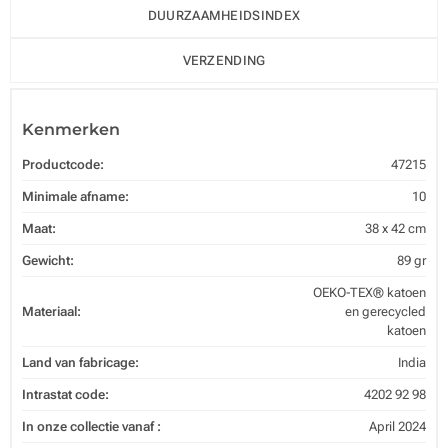
DUURZAAMHEIDSINDEX
VERZENDING
Kenmerken
Productcode:
47215
Minimale afname:
10
Maat:
38 x 42 cm
Gewicht:
89 gr
OEKO-TEX® katoen
Materiaal:
en gerecycled
katoen
Land van fabricage:
India
Intrastat code:
4202 92 98
In onze collectie vanaf :
April 2024