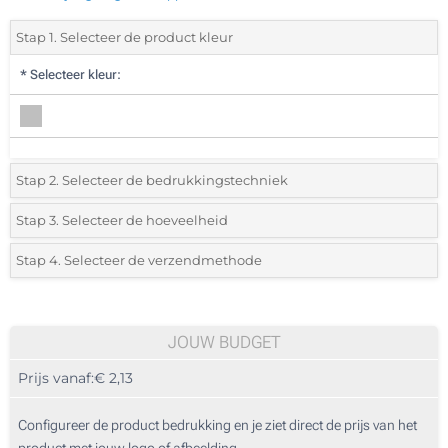
Stap 1. Selecteer de product kleur
*
Selecteer kleur:
Stap 2. Selecteer de bedrukkingstechniek
*
Selecteer de bedrukking en kleuren van het logo:
Stap 3. Selecteer de hoeveelheid
*
Selecteer uit de lijst of voeg het gewenste aantal in
Stap 4. Selecteer de verzendmethode
1 Kleur (Aan een kant)
Aantal
Standard
Prijs/eenheid
2 Kleuren (Aan een kant)
10
JOUW BUDGET
3 Kleuren (Aan een kant)
Prijs vanaf:
€ 2,13
20
4 Kleuren (Aan een kant)
50
Configureer de product bedrukking en je ziet direct de prijs van het
Digitale full colour transfer (Aan een kant)
product met jouw logo of afbeelding