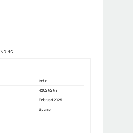
)
ate
ENDING
India
4202 92 98
Februari 2025
Spanje