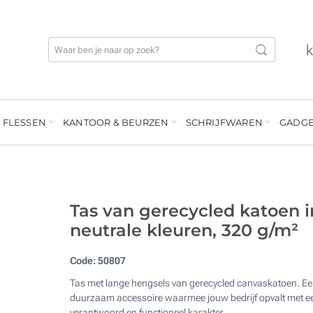
 FLESSEN
KANTOOR & BEURZEN
SCHRIJFWAREN
GADGE
Tas van gerecycled katoen i
neutrale kleuren, 320 g/m²
Code:
50807
Tas met lange hengsels van gerecycled canvaskatoen. E
duurzaam accessoire waarmee jouw bedrijf opvalt met e
verantwoord en functioneel karakter.