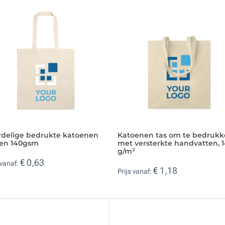
rdelige bedrukte katoenen
Katoenen tas om te bedruk
sen 140gsm
met versterkte handvatten, 
g/m²
€ 0,63
 vanaf:
€ 1,18
Prijs vanaf: