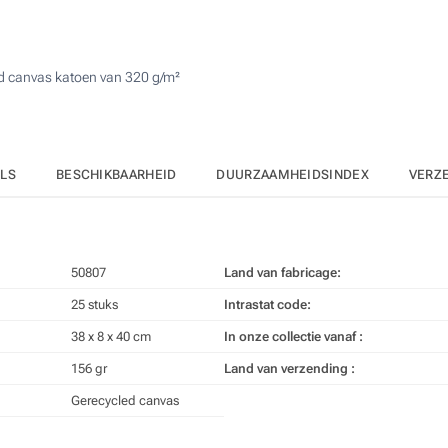
125
Digitale full colour bedrukking voor textiel (Aan een kant
250
d canvas katoen van 320 g/m²
Zonder opdruk
500
Upd
Kies jouw aantal :
ILS
BESCHIKBAARHEID
DUURZAAMHEIDSINDEX
VERZ
50807
Land van fabricage:
25 stuks
Intrastat code:
38 x 8 x 40 cm
In onze collectie vanaf :
156 gr
Land van verzending :
Gerecycled canvas