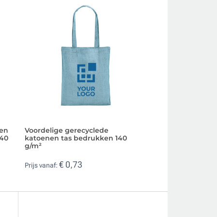
ken
Voordelige gerecyclede
Voordelige katoe
140
katoenen tas bedrukken 140
lange handvatten
g/m²
€ 0,75
Prijs vanaf:
€ 0,73
Prijs vanaf: