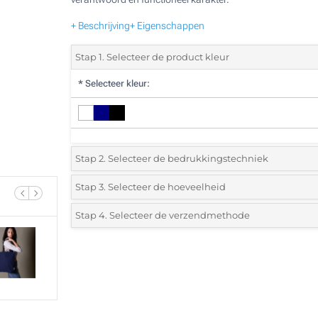
+ Beschrijving
+ Eigenschappen
Stap 1. Selecteer de product kleur
*
Selecteer kleur:
Stap 2. Selecteer de bedrukkingstechniek
*
Selecteer de bedrukking en kleuren van het logo:
Stap 3. Selecteer de hoeveelheid
*
Selecteer uit de lijst of voeg het gewenste aantal in
Stap 4. Selecteer de verzendmethode
1 Kleur (Aan een kant)
Aantal
Standard
Prijs/eenheid
2 Kleuren (Aan een kant)
25
3 Kleuren (Aan een kant)
50
4 Kleuren (Aan een kant)