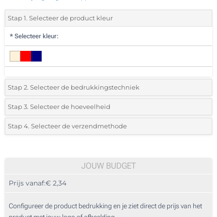
Stap 1. Selecteer de product kleur
*
Selecteer kleur:
Stap 2. Selecteer de bedrukkingstechniek
*
Selecteer de bedrukking en kleuren van het logo:
Stap 3. Selecteer de hoeveelheid
*
Selecteer uit de lijst of voeg het gewenste aantal in
Stap 4. Selecteer de verzendmethode
1 Kleur (Aan een kant)
Aantal
Standard
Prijs/eenheid
2 Kleuren (Aan een kant)
25
JOUW BUDGET
3 Kleuren (Aan een kant)
Prijs vanaf:
€ 2,34
50
4 Kleuren (Aan een kant)
125
Configureer de product bedrukking en je ziet direct de prijs van het
Digitale kleuren transfer (Aan een kant)
product met jouw logo of afbeelding