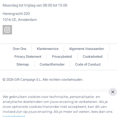
Maandag tot Vrijdag van 08:00 tot 15:00
Herengracht 320
1016 CE, Amsterdam
Over Ons
Klantenservice
Algemene Voowaarden
Privacy Statement
Privacybeleid
Cookiebeleid
Sitemap
Contactformulier
Code of Conduct
© 2026 Gift Campaign S.L. Alle rechten voorbehouden.
We gebruiken cookies voor technische, personalisatie- en
Cl
analytische doeleinden om jouw ervaring te verbeteren. Als je
Co
onze optionele cookies hieronder niet accepteert, kan dit van
Ba
invloed zijn op jouw ervaring. Als je meer wil weten, lees dan ons
cookiebeleid
.