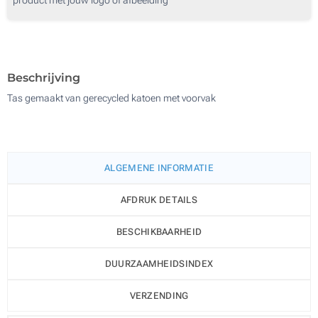
250
Zonder opdruk
500
Update
Kies jouw aantal :
Beschrijving
Tas gemaakt van gerecycled katoen met voorvak
ALGEMENE INFORMATIE
AFDRUK DETAILS
BESCHIKBAARHEID
DUURZAAMHEIDSINDEX
VERZENDING