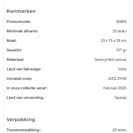
Kenmerken
Productcode:
50804
Minimale afname:
25 stuks
Maat:
33 x 15 x 28 cm
Gewicht:
157 gr
Materiaal:
Gerecycled canvas
Land van fabricage:
India
Intrastat code:
4202 29 00
In onze collectie vanaf :
Februari 2025
Land van verzending :
Spanje
Verpakking
Tussenverpakking::
25 stuks