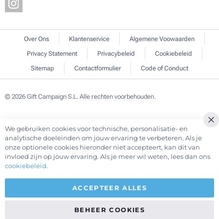
Over Ons
Klantenservice
Algemene Voowaarden
Privacy Statement
Privacybeleid
Cookiebeleid
Sitemap
Contactformulier
Code of Conduct
© 2026 Gift Campaign S.L. Alle rechten voorbehouden.
We gebruiken cookies voor technische, personalisatie- en
Cl
analytische doeleinden om jouw ervaring te verbeteren. Als je
Co
onze optionele cookies hieronder niet accepteert, kan dit van
Ba
invloed zijn op jouw ervaring. Als je meer wil weten, lees dan ons
cookiebeleid
.
ACCEPTEER ALLES
BEHEER COOKIES