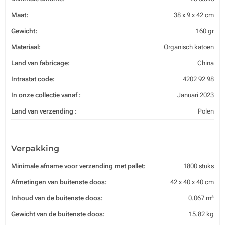
Maat:
38 x 9 x 42 cm
Gewicht:
160 gr
Materiaal:
Organisch katoen
Land van fabricage:
China
Intrastat code:
4202 92 98
In onze collectie vanaf :
Januari 2023
Land van verzending :
Polen
Verpakking
Minimale afname voor verzending met pallet:
1800 stuks
Afmetingen van buitenste doos:
42 x 40 x 40 cm
Inhoud van de buitenste doos:
0.067 m³
Gewicht van de buitenste doos:
15.82 kg