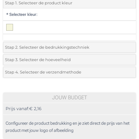
Stap 1. Selecteer de product kleur
*
Selecteer kleur:
Stap 2. Selecteer de bedrukkingstechniek
*
Selecteer de bedrukking en kleuren van het logo:
Stap 3. Selecteer de hoeveelheid
*
Selecteer uit de lijst of voeg het gewenste aantal in
Stap 4. Selecteer de verzendmethode
1 Kleur (Aan een kant)
Aantal
Standard
Prijs/eenheid
2 Kleuren (Aan een kant)
25
JOUW BUDGET
3 Kleuren (Aan een kant)
Prijs vanaf:
€ 2,16
50
4 Kleuren (Aan een kant)
125
Configureer de product bedrukking en je ziet direct de prijs van het
Digitale full colour transfer (Aan een kant)
product met jouw logo of afbeelding
250