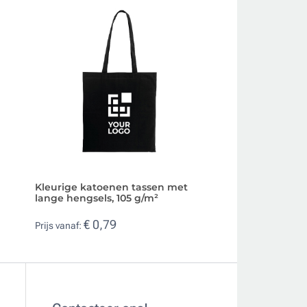
Kleurige katoenen tassen met
Katoenen tassen 
lange hengsels, 105 g/m²
kleur 140 g/m²
€ 0,79
€ 0,81
Prijs vanaf:
Prijs vanaf: