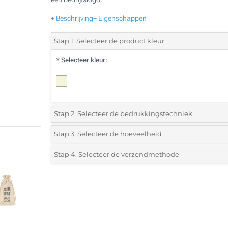
+ Beschrijving
+ Eigenschappen
Stap 1. Selecteer de product kleur
*
Selecteer kleur:
Stap 2. Selecteer de bedrukkingstechniek
*
Selecteer de bedrukking en kleuren van het logo:
Stap 3. Selecteer de hoeveelheid
*
Selecteer uit de lijst of voeg het gewenste aantal in
Stap 4. Selecteer de verzendmethode
Digitale full colour transfer (Aan een kant)
Aantal
Standard
Prijs/eenheid
1 Kleur (Aan een kant)
25
2 Kleuren (Aan een kant)
50
3 Kleuren (Aan een kant)