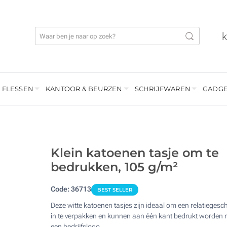
 FLESSEN
KANTOOR & BEURZEN
SCHRIJFWAREN
GADGE
Klein katoenen tasje om te
bedrukken, 105 g/m²
Code:
36713
BEST SELLER
Deze witte katoenen tasjes zijn ideaal om een relatiegesc
in te verpakken en kunnen aan één kant bedrukt worden 
een bedrijfslogo.