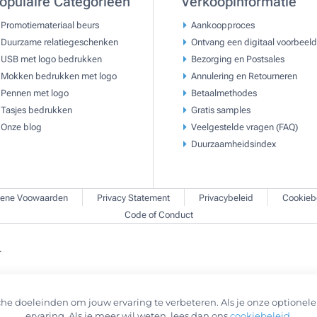
opulaire Categorieën
Verkoopinformatie
Promotiemateriaal beurs
Aankoopproces
Duurzame relatiegeschenken
Ontvang een digitaal voorbeeld
USB met logo bedrukken
Bezorging en Postsales
Mokken bedrukken met logo
Annulering en Retourneren
Pennen met logo
Betaalmethodes
Tasjes bedrukken
Gratis samples
Onze blog
Veelgestelde vragen (FAQ)
Duurzaamheidsindex
ene Voowaarden
Privacy Statement
Privacybeleid
Cookieb
Code of Conduct
.
he doeleinden om jouw ervaring te verbeteren. Als je onze optionele 
ervaring. Als je meer wil weten, lees dan ons
cookiebeleid
.