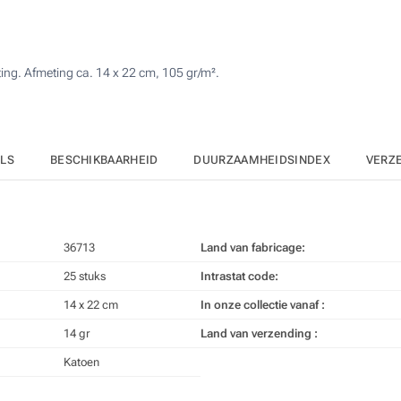
125
4 Kleuren (Aan een kant)
250
ing. Afmeting ca. 14 x 22 cm, 105 gr/m².
Zonder opdruk
500
Upd
Kies jouw aantal :
ILS
BESCHIKBAARHEID
DUURZAAMHEIDSINDEX
VERZ
36713
Land van fabricage:
25 stuks
Intrastat code:
14 x 22 cm
In onze collectie vanaf :
14 gr
Land van verzending :
Katoen