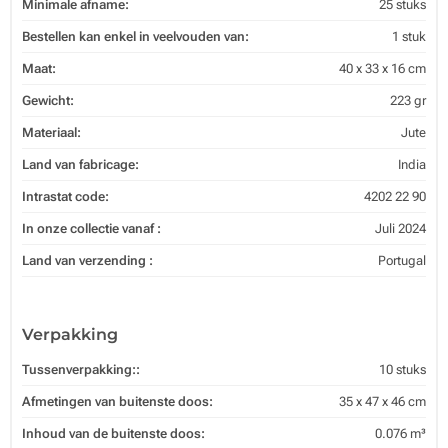
Minimale afname:
25 stuks
Bestellen kan enkel in veelvouden van:
1 stuk
Maat:
40 x 33 x 16 cm
Gewicht:
223 gr
Materiaal:
Jute
Land van fabricage:
India
Intrastat code:
4202 22 90
In onze collectie vanaf :
Juli 2024
Land van verzending :
Portugal
Verpakking
Tussenverpakking::
10 stuks
Afmetingen van buitenste doos:
35 x 47 x 46 cm
Inhoud van de buitenste doos:
0.076 m³