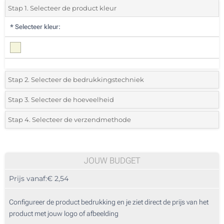
Stap 1. Selecteer de product kleur
*
Selecteer kleur:
Stap 2. Selecteer de bedrukkingstechniek
*
Selecteer de bedrukking en kleuren van het logo:
Stap 3. Selecteer de hoeveelheid
*
Selecteer uit de lijst of voeg het gewenste aantal in
Stap 4. Selecteer de verzendmethode
1 Kleur (Aan een kant)
Aantal
Standard
Prijs/eenheid
2 Kleuren (Aan een kant)
25
JOUW BUDGET
3 Kleuren (Aan een kant)
Prijs vanaf:
€ 2,54
50
4 Kleuren (Aan een kant)
125
Configureer de product bedrukking en je ziet direct de prijs van het
Zonder opdruk
product met jouw logo of afbeelding
250