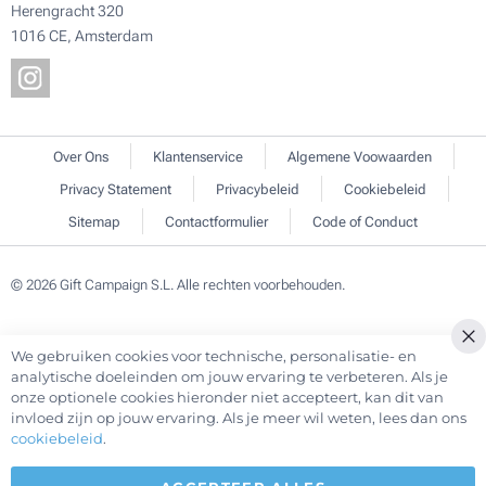
Herengracht 320
1016 CE, Amsterdam
Over Ons
Klantenservice
Algemene Voowaarden
Privacy Statement
Privacybeleid
Cookiebeleid
Sitemap
Contactformulier
Code of Conduct
© 2026 Gift Campaign S.L. Alle rechten voorbehouden.
We gebruiken cookies voor technische, personalisatie- en
Cl
analytische doeleinden om jouw ervaring te verbeteren. Als je
Co
onze optionele cookies hieronder niet accepteert, kan dit van
Ba
invloed zijn op jouw ervaring. Als je meer wil weten, lees dan ons
cookiebeleid
.