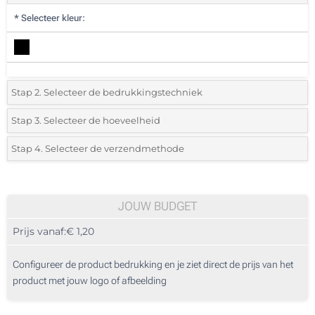
*
Selecteer kleur:
Stap 2. Selecteer de bedrukkingstechniek
*
Selecteer de bedrukking en kleuren van het logo:
Stap 3. Selecteer de hoeveelheid
*
Selecteer uit de lijst of voeg het gewenste aantal in
Stap 4. Selecteer de verzendmethode
1 Kleur (Aan een kant)
Aantal
Standard
Prijs/eenheid
2 Kleuren (Aan een kant)
25
JOUW BUDGET
3 Kleuren (Aan een kant)
Prijs vanaf:
€ 1,20
50
4 Kleuren (Aan een kant)
125
Configureer de product bedrukking en je ziet direct de prijs van het
Digitale full colour transfer (Aan een kant)
product met jouw logo of afbeelding
250
Zonder opdruk