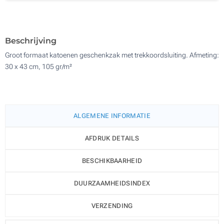
Zonder opdruk
500
Update
Kies jouw aantal :
Beschrijving
Groot formaat katoenen geschenkzak met trekkoordsluiting. Afmeting:
30 x 43 cm, 105 gr/m²
ALGEMENE INFORMATIE
AFDRUK DETAILS
BESCHIKBAARHEID
DUURZAAMHEIDSINDEX
VERZENDING