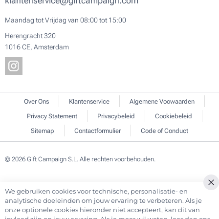
klantenservice@giftcampaign.com
Maandag tot Vrijdag van 08:00 tot 15:00
Herengracht 320
1016 CE, Amsterdam
Over Ons
Klantenservice
Algemene Voowaarden
Privacy Statement
Privacybeleid
Cookiebeleid
Sitemap
Contactformulier
Code of Conduct
© 2026 Gift Campaign S.L. Alle rechten voorbehouden.
We gebruiken cookies voor technische, personalisatie- en
Cl
analytische doeleinden om jouw ervaring te verbeteren. Als je
Co
onze optionele cookies hieronder niet accepteert, kan dit van
Ba