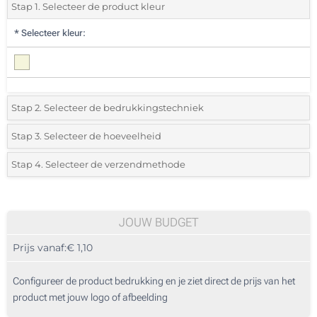
Stap 1. Selecteer de product kleur
*
Selecteer kleur:
Stap 2. Selecteer de bedrukkingstechniek
*
Selecteer de bedrukking en kleuren van het logo:
Stap 3. Selecteer de hoeveelheid
*
Selecteer uit de lijst of voeg het gewenste aantal in
Stap 4. Selecteer de verzendmethode
1 Kleur (Aan een kant)
Aantal
Standard
Prijs/eenheid
2 Kleuren (Aan een kant)
25
JOUW BUDGET
3 Kleuren (Aan een kant)
Prijs vanaf:
€ 1,10
50
4 Kleuren (Aan een kant)
125
Configureer de product bedrukking en je ziet direct de prijs van het
Digitale full colour transfer (Aan een kant)
product met jouw logo of afbeelding
250