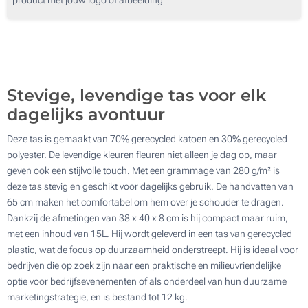
250
Lasergravering (Aan een kant)
500
Digitale full colour transferdruk (Aan een kant)
Update
Kies jouw aantal :
Stevige, levendige tas voor elk
Zonder opdruk
dagelijks avontuur
Deze tas is gemaakt van 70% gerecycled katoen en 30% gerecycled
polyester. De levendige kleuren fleuren niet alleen je dag op, maar
geven ook een stijlvolle touch. Met een grammage van 280 g/m² is
deze tas stevig en geschikt voor dagelijks gebruik. De handvatten van
65 cm maken het comfortabel om hem over je schouder te dragen.
Dankzij de afmetingen van 38 x 40 x 8 cm is hij compact maar ruim,
met een inhoud van 15L. Hij wordt geleverd in een tas van gerecycled
plastic, wat de focus op duurzaamheid onderstreept. Hij is ideaal voor
bedrijven die op zoek zijn naar een praktische en milieuvriendelijke
optie voor bedrijfsevenementen of als onderdeel van hun duurzame
marketingstrategie, en is bestand tot 12 kg.