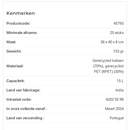
Kenmerken
Productcode:
45793
Minimale afname:
25 stuks
Maat:
38 x 40 x 8 cm
Gewicht:
153 gr
Gerecycled katoen
Materiaal:
(70%), gerecycled
PET (RPET) (30%)
Capaciteit:
15 L
Land van fabricage:
India
Intrastat code:
4202 92 98
In onze collectie vanaf :
Maart 2024
Land van verzending :
Portugal