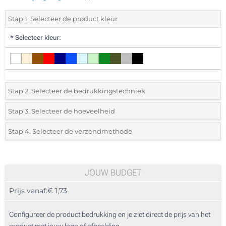
Stap 1. Selecteer de product kleur
*
Selecteer kleur:
Stap 2. Selecteer de bedrukkingstechniek
*
Selecteer de bedrukking en kleuren van het logo:
Stap 3. Selecteer de hoeveelheid
*
Selecteer uit de lijst of voeg het gewenste aantal in
Stap 4. Selecteer de verzendmethode
1 Kleur (Aan een kant)
Aantal
Standard
Prijs/eenheid
2 Kleuren (Aan een kant)
25
JOUW BUDGET
3 Kleuren (Aan een kant)
Prijs vanaf:
€ 1,73
50
4 Kleuren (Aan een kant)
125
Configureer de product bedrukking en je ziet direct de prijs van het
Borduren (Aan een kant)
product met jouw logo of afbeelding