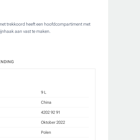
 met trekkoord heeft een hoofdcompartiment met
bijnhaak aan vast te maken.
ate
ENDING
9 L
China
4202 92 91
Oktober 2022
Polen