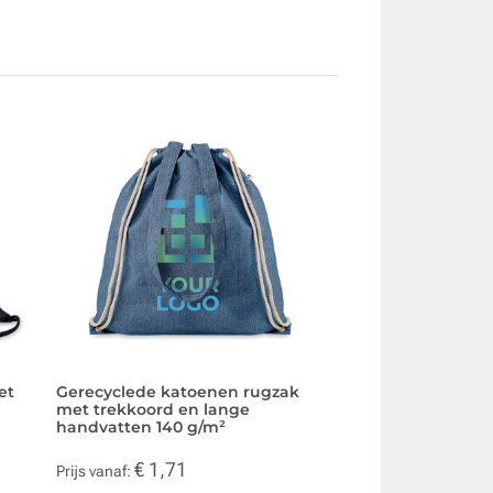
et
Gerecyclede katoenen rugzak
Gerecyclede kato
met trekkoord en lange
met trekkoord 22
handvatten 140 g/m²
€ 2,99
Prijs vanaf:
€ 1,71
Prijs vanaf: