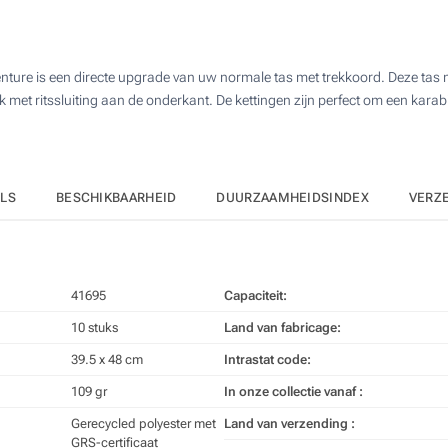
50
Full colour (Aan een zijde)
100
enture is een directe upgrade van uw normale tas met trekkoord. Deze tas
Zonder opdruk
200
k met ritssluiting aan de onderkant. De kettingen zijn perfect om een kara
Upd
Kies jouw aantal :
ILS
BESCHIKBAARHEID
DUURZAAMHEIDSINDEX
VERZ
41695
Capaciteit:
10 stuks
Land van fabricage:
39.5 x 48 cm
Intrastat code:
109 gr
In onze collectie vanaf :
Gerecycled polyester met
Land van verzending :
GRS-certificaat