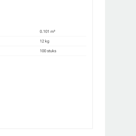
0.101 m³
12 kg
100 stuks