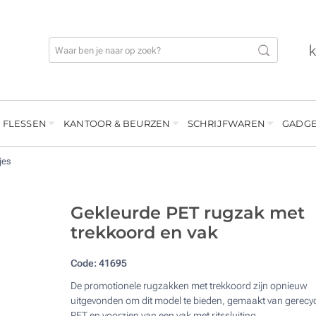
 FLESSEN
KANTOOR & BEURZEN
SCHRIJFWAREN
GADGE
jes
Gekleurde PET rugzak met
trekkoord en vak
Code:
41695
De promotionele rugzakken met trekkoord zijn opnieuw
uitgevonden om dit model te bieden, gemaakt van gerecy
PET en voorzien van een vak met ritssluiting.