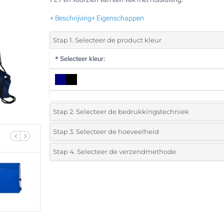
+ Beschrijving
+ Eigenschappen
Stap 1. Selecteer de product kleur
*
Selecteer kleur:
Stap 2. Selecteer de bedrukkingstechniek
*
Selecteer de bedrukking en kleuren van het logo:
Stap 3. Selecteer de hoeveelheid
*
Selecteer uit de lijst of voeg het gewenste aantal in
Stap 4. Selecteer de verzendmethode
1 Kleur (Aan een zijde)
Aantal
Standard
Prijs/eenheid
2 Kleuren (Aan een zijde)
10
3 Kleuren (Aan een zijde)
20
4 Kleuren (Aan een zijde)