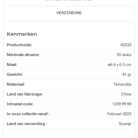
VERZENDING
Kenmerken
Productcode:
42533
Minimale afname:
55 stuks
Maat:
ø6.6 x 6.5 cm
Gewicht:
41 gr
Materiaal:
Terracotta
Land van fabricage:
China
Intrastat code:
1209 99 99
In onze collectie vanaf :
Februari 2023
Land van verzending :
Spanje