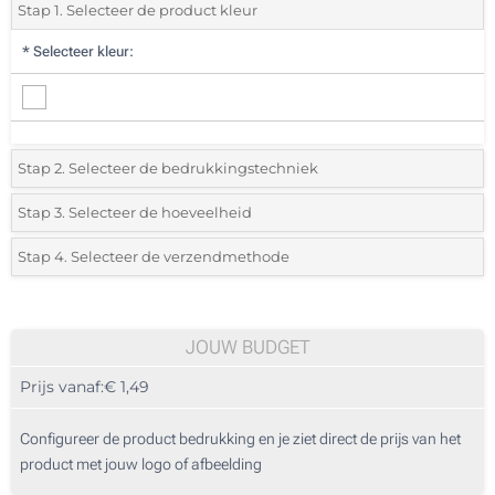
Stap 1. Selecteer de product kleur
*
Selecteer kleur:
Stap 2. Selecteer de bedrukkingstechniek
*
Selecteer de bedrukking en kleuren van het logo:
Stap 3. Selecteer de hoeveelheid
*
Selecteer uit de lijst of voeg het gewenste aantal in
Stap 4. Selecteer de verzendmethode
1 Kleur (In de bloempot)
Aantal
Standard
Prijs/eenheid
2 Kleuren (In de bloempot)
55
JOUW BUDGET
3 Kleuren (In de bloempot)
Prijs vanaf:
€ 1,49
110
4 Kleuren (In de bloempot)
275
Configureer de product bedrukking en je ziet direct de prijs van het
Zonder opdruk
product met jouw logo of afbeelding
550