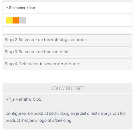
*
Selecteer kleur:
Stap 2. Selecteer de bedrukkingstechniek
*
Selecteer de bedrukking en kleuren van het logo:
Stap 3. Selecteer de hoeveelheid
*
Selecteer uit de lijst of voeg het gewenste aantal in
Stap 4. Selecteer de verzendmethode
1 Kleur (Voorkant)
Aantal
Standard
Prijs/eenheid
Zonder opdruk
50
JOUW BUDGET
Prijs vanaf:
€ 0,35
100
250
Configureer de product bedrukking en je ziet direct de prijs van het
product met jouw logo of afbeelding
500