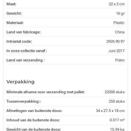
Maat:
32 x 3 cm
Gewicht:
16 gr
Materiaal:
Plastic
Land van fabricage:
China
Intrastat code:
3926 90 97
In onze collectie vanaf :
Juni 2017
Land van verzending :
Polen
Verpakking
Minimale afname voor verzending met pallet:
22000 stuks
Tussenverpakking::
250 stuks
Afmetingen van buitenste doos:
34 x 27.5 x 18 cm
Inhoud van de buitenste doos:
0.017 m³
Gewicht van de buitenste doos:
15.94 kg