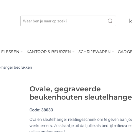
 FLESSEN
KANTOOR & BEURZEN
SCHRIJFWAREN
GADGE
elhanger bedrukken
Ovale, gegraveerde
beukenhouten sleutelhange
Code:
38033
Ovalen sleutelhanger relatiegeschenk om te geven aan j
werknemers. Zo straal je uit dat jullie als bedrijf milieuvrie
willen ondernemen!