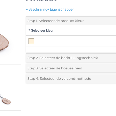
+ Beschrijving
+ Eigenschappen
Stap 1. Selecteer de product kleur
*
Selecteer kleur:
Stap 2. Selecteer de bedrukkingstechniek
*
Selecteer de bedrukking en kleuren van het logo:
Stap 3. Selecteer de hoeveelheid
*
Selecteer uit de lijst of voeg het gewenste aantal in
Stap 4. Selecteer de verzendmethode
1 Kleur (Aan een zijde)
Aantal
Standard
Prijs/eenheid
2 Kleuren (Aan een zijde)
355
3 Kleuren (Aan een zijde)
710
4 Kleuren (Aan een zijde)