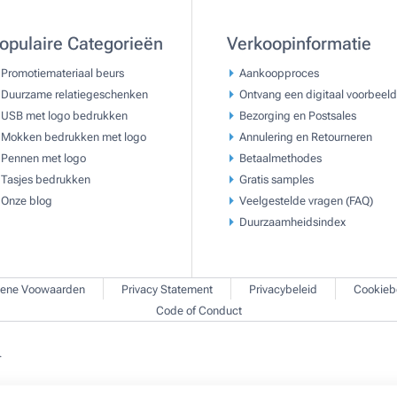
opulaire Categorieën
Verkoopinformatie
Promotiemateriaal beurs
Aankoopproces
Duurzame relatiegeschenken
Ontvang een digitaal voorbeeld
USB met logo bedrukken
Bezorging en Postsales
Mokken bedrukken met logo
Annulering en Retourneren
Pennen met logo
Betaalmethodes
Tasjes bedrukken
Gratis samples
Onze blog
Veelgestelde vragen (FAQ)
Duurzaamheidsindex
ene Voowaarden
Privacy Statement
Privacybeleid
Cookieb
Code of Conduct
.