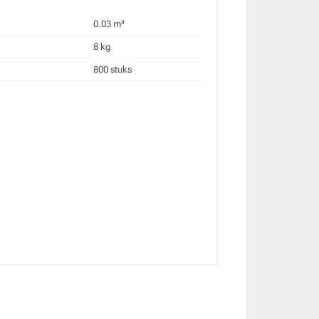
0.03 m³
8 kg
800 stuks