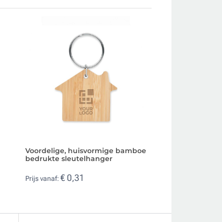
Voordelige, huisvormige bamboe
Voordelige bamb
bedrukte sleutelhanger
sleutelhanger me
winkelwagenmun
€ 0,31
Prijs vanaf:
€ 0,50
Prijs vanaf: