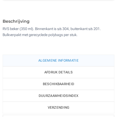
Zonder opdruk
500
Update
Kies jouw aantal :
Beschrijving
RVS beker (350 ml). Binnenkant is s/s 304, buitenkant s/s 201.
Bulkverpakt met gerecyclede polybags per stuk.
ALGEMENE INFORMATIE
AFDRUK DETAILS
BESCHIKBAARHEID
DUURZAAMHEIDSINDEX
VERZENDING