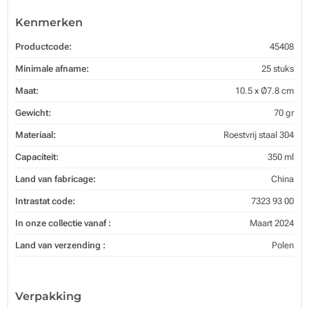
Kenmerken
Productcode:
45408
Minimale afname:
25 stuks
Maat:
10.5 x Ø7.8 cm
Gewicht:
70 gr
Materiaal:
Roestvrij staal 304
Capaciteit:
350 ml
Land van fabricage:
China
Intrastat code:
7323 93 00
In onze collectie vanaf :
Maart 2024
Land van verzending :
Polen
Verpakking