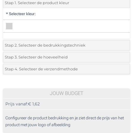
Stap 1. Selecteer de product kleur
*
Selecteer kleur:
Stap 2. Selecteer de bedrukkingstechniek
*
Selecteer de bedrukking en kleuren van het logo:
Stap 3. Selecteer de hoeveelheid
*
Selecteer uit de lijst of voeg het gewenste aantal in
Stap 4. Selecteer de verzendmethode
1 Kleur (Aan een kant)
Aantal
Standard
Prijs/eenheid
2 Kleuren (Aan een kant)
25
JOUW BUDGET
3 Kleuren (Aan een kant)
Prijs vanaf:
€ 1,62
50
4 Kleuren (Aan een kant)
125
Configureer de product bedrukking en je ziet direct de prijs van het
Lasergravering (Aan een kant)
product met jouw logo of afbeelding
250