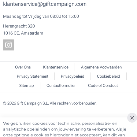
klantenservice@giftcampaign.com
Maandag tot Vrijdag van 08:00 tot 15:00
Herengracht 320
1016 CE, Amsterdam
Over Ons
Klantenservice
Algemene Voowaarden
Privacy Statement
Privacybeleid
Cookiebeleid
Sitemap
Contactformulier
Code of Conduct
© 2026 Gift Campaign S.L. Alle rechten voorbehouden.
We gebruiken cookies voor technische, personalisatie- en
Cl
analytische doeleinden om jouw ervaring te verbeteren. Als je
Co
onze optionele cookies hieronder niet accepteert, kan dit van
Ba