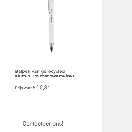
Balpen van gerecycled
Biologisch afbre
aluminium met zwarte inkt
kleurdetail en bl
€ 0,34
€ 0,18
Prijs vanaf:
Prijs vanaf:
Contacteer ons!