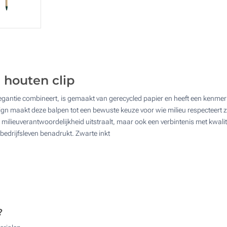
50
3 Kleuren (Enkelzijdig)
100
4 Kleuren (Enkelzijdig)
250
1 Kleur (Op de clip)
500
 houten clip
Full colour (Enkelzijdig)
1000
antie combineert, is gemaakt van gerecycled papier en heeft een kenmerk
Zonder opdruk
Upd
Kies jouw aantal :
gn maakt deze balpen tot een bewuste keuze voor wie milieu respecteert zond
ilieuverantwoordelijkheid uitstraalt, maar ook een verbintenis met kwalitei
bedrijfsleven benadrukt. Zwarte inkt
?