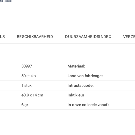
rialen.
ILS
BESCHIKBAARHEID
DUURZAAMHEIDSINDEX
VERZ
30997
Materiaal:
50 stuks
Land van fabricage:
1 stuk
Intrastat code:
ø0.9 x 14 cm
Inkt kleur:
6 gr
In onze collectie vanaf :