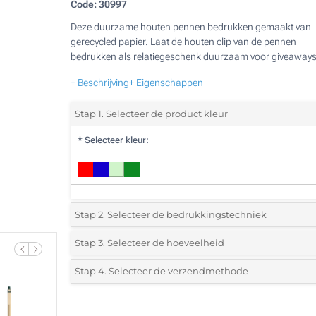
Code:
30997
Deze duurzame houten pennen bedrukken gemaakt van
gerecycled papier. Laat de houten clip van de pennen
bedrukken als relatiegeschenk duurzaam voor giveaways
+ Beschrijving
+ Eigenschappen
Stap 1. Selecteer de product kleur
*
Selecteer kleur:
Stap 2. Selecteer de bedrukkingstechniek
*
Selecteer de bedrukking en kleuren van het logo:
Stap 3. Selecteer de hoeveelheid
*
Selecteer uit de lijst of voeg het gewenste aantal in
Stap 4. Selecteer de verzendmethode
1 Kleur (Enkelzijdig)
Aantal
Standard
Prijs/eenheid
2 Kleuren (Enkelzijdig)