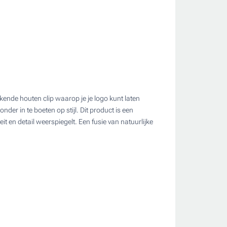
ende houten clip waarop je je logo kunt laten
ate
er in te boeten op stijl. Dit product is een
t en detail weerspiegelt. Een fusie van natuurlijke