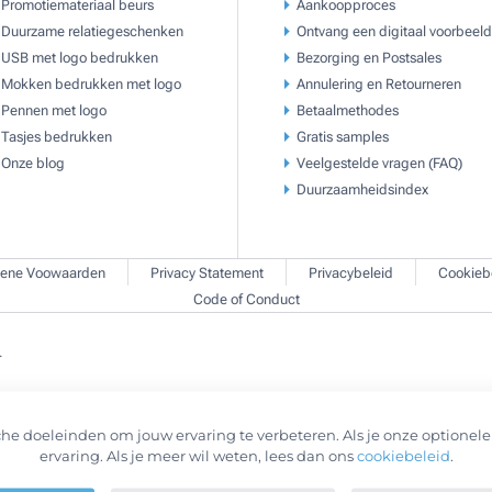
Promotiemateriaal beurs
Aankoopproces
Duurzame relatiegeschenken
Ontvang een digitaal voorbeeld
USB met logo bedrukken
Bezorging en Postsales
Mokken bedrukken met logo
Annulering en Retourneren
Pennen met logo
Betaalmethodes
Tasjes bedrukken
Gratis samples
Onze blog
Veelgestelde vragen (FAQ)
Duurzaamheidsindex
ene Voowaarden
Privacy Statement
Privacybeleid
Cookieb
Code of Conduct
.
he doeleinden om jouw ervaring te verbeteren. Als je onze optionele 
ervaring. Als je meer wil weten, lees dan ons
cookiebeleid
.