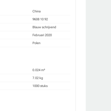
China
9608 10 92
Blauw schrijvend
Februari 2020
Polen
0.024 m³
7.02 kg
1000 stuks