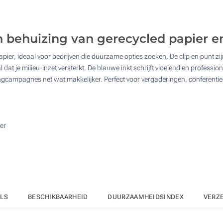
250
1 Kleur (Rondom geprint)
500
 behuizing van gerecycled papier e
Digitale full colour bedrukking (Aan een kant)
1000
ier, ideaal voor bedrijven die duurzame opties zoeken. De clip en punt z
Zonder opdruk
Upd
Kies jouw aantal :
at je milieu-inzet versterkt. De blauwe inkt schrijft vloeiend en professi
gcampagnes net wat makkelijker. Perfect voor vergaderingen, conferentie
er
ILS
BESCHIKBAARHEID
DUURZAAMHEIDSINDEX
VERZ