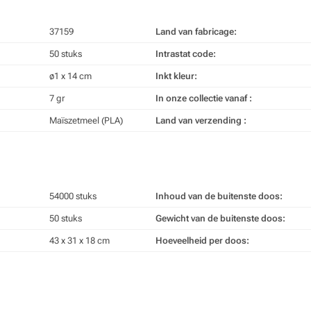
37159
Land van fabricage:
50 stuks
Intrastat code:
ø1 x 14 cm
Inkt kleur:
7 gr
In onze collectie vanaf :
Maïszetmeel (PLA)
Land van verzending :
54000 stuks
Inhoud van de buitenste doos:
50 stuks
Gewicht van de buitenste doos:
43 x 31 x 18 cm
Hoeveelheid per doos: