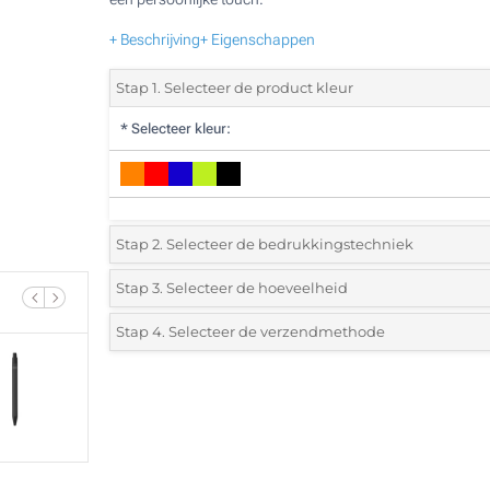
+ Beschrijving
+ Eigenschappen
Stap 1. Selecteer de product kleur
*
Selecteer kleur:
Stap 2. Selecteer de bedrukkingstechniek
*
Selecteer de bedrukking en kleuren van het logo:
Stap 3. Selecteer de hoeveelheid
*
Selecteer uit de lijst of voeg het gewenste aantal in
Stap 4. Selecteer de verzendmethode
1 Kleur (Aan een kant)
Aantal
Standard
Prijs/eenheid
2 Kleuren (Aan een kant)
50
3 Kleuren (Aan een kant)
100
4 Kleuren (Aan een kant)