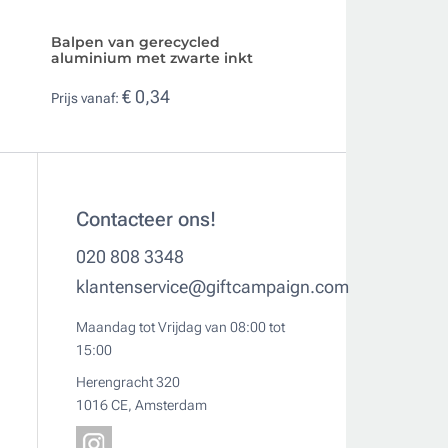
Balpen van gerecycled
Biologisch afbre
aluminium met zwarte inkt
kleurdetail en bl
€ 0,34
€ 0,18
Prijs vanaf:
Prijs vanaf:
Contacteer ons!
020 808 3348
klantenservice@giftcampaign.com
Maandag tot Vrijdag van 08:00 tot
15:00
Herengracht 320
1016 CE, Amsterdam