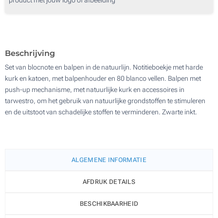
450
Digitale full colour transferdruk (Op de kaft)
900
Lasergravering (Op de pen)
Update
Kies jouw aantal :
Beschrijving
Zonder opdruk
Set van blocnote en balpen in de natuurlijn. Notitieboekje met harde
kurk en katoen, met balpenhouder en 80 blanco vellen. Balpen met
push-up mechanisme, met natuurlijke kurk en accessoires in
tarwestro, om het gebruik van natuurlijke grondstoffen te stimuleren
en de uitstoot van schadelijke stoffen te verminderen. Zwarte inkt.
ALGEMENE INFORMATIE
AFDRUK DETAILS
BESCHIKBAARHEID