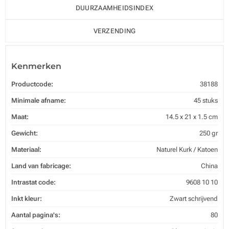
DUURZAAMHEIDSINDEX
VERZENDING
Kenmerken
Productcode:
38188
Minimale afname:
45 stuks
Maat:
14.5 x 21 x 1.5 cm
Gewicht:
250 gr
Materiaal:
Naturel Kurk / Katoen
Land van fabricage:
China
Intrastat code:
9608 10 10
Inkt kleur:
Zwart schrijvend
Aantal pagina's:
80