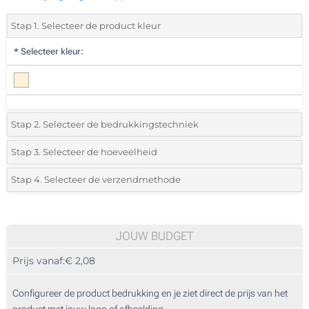
Stap 1. Selecteer de product kleur
*
Selecteer kleur:
Stap 2. Selecteer de bedrukkingstechniek
*
Selecteer de bedrukking en kleuren van het logo:
Stap 3. Selecteer de hoeveelheid
*
Selecteer uit de lijst of voeg het gewenste aantal in
Stap 4. Selecteer de verzendmethode
1 Kleur (Op de kaft)
Aantal
Standard
Prijs/eenheid
1 Kleur (Op de pen)
45
JOUW BUDGET
2 Kleuren (Op de kaft)
Prijs vanaf:
€ 2,08
90
3 Kleuren (Op de kaft)
225
Configureer de product bedrukking en je ziet direct de prijs van het
Lasergravering (Op de kaft)
product met jouw logo of afbeelding