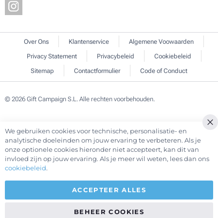
Over Ons
Klantenservice
Algemene Voowaarden
Privacy Statement
Privacybeleid
Cookiebeleid
Sitemap
Contactformulier
Code of Conduct
© 2026 Gift Campaign S.L. Alle rechten voorbehouden.
We gebruiken cookies voor technische, personalisatie- en
Cl
analytische doeleinden om jouw ervaring te verbeteren. Als je
Co
onze optionele cookies hieronder niet accepteert, kan dit van
Ba
invloed zijn op jouw ervaring. Als je meer wil weten, lees dan ons
cookiebeleid
.
ACCEPTEER ALLES
BEHEER COOKIES