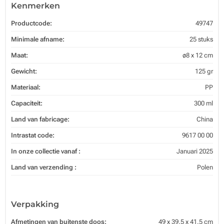
Kenmerken
Productcode:
49747
Minimale afname:
25 stuks
Maat:
ø8 x 12 cm
Gewicht:
125 gr
Materiaal:
PP
Capaciteit:
300 ml
Land van fabricage:
China
Intrastat code:
9617 00 00
In onze collectie vanaf :
Januari 2025
Land van verzending :
Polen
Verpakking
Afmetingen van buitenste doos:
49 x 39.5 x 41.5 cm