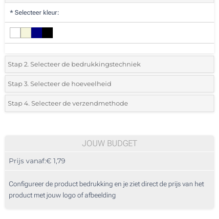
*
Selecteer kleur:
Stap 2. Selecteer de bedrukkingstechniek
*
Selecteer de bedrukking en kleuren van het logo:
Stap 3. Selecteer de hoeveelheid
*
Selecteer uit de lijst of voeg het gewenste aantal in
Stap 4. Selecteer de verzendmethode
1 Kleur (Rondom geprint)
Aantal
Standard
Prijs/eenheid
1 Kleur (Aan een kant)
25
JOUW BUDGET
2 Kleuren (Aan een kant)
Prijs vanaf:
€ 1,79
50
3 Kleuren (Aan een kant)
125
Configureer de product bedrukking en je ziet direct de prijs van het
4 Kleuren (Aan een kant)
product met jouw logo of afbeelding
250
Zonder opdruk