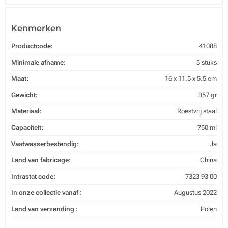
Kenmerken
Productcode:
41088
Minimale afname:
5 stuks
Maat:
16 x 11.5 x 5.5 cm
Gewicht:
357 gr
Materiaal:
Roestvrij staal
Capaciteit:
750 ml
Vaatwasserbestendig:
Ja
Land van fabricage:
China
Intrastat code:
7323 93 00
In onze collectie vanaf :
Augustus 2022
Land van verzending :
Polen