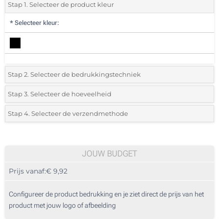
Stap 1. Selecteer de product kleur
*
Selecteer kleur:
Stap 2. Selecteer de bedrukkingstechniek
*
Selecteer de bedrukking en kleuren van het logo:
Stap 3. Selecteer de hoeveelheid
*
Selecteer uit de lijst of voeg het gewenste aantal in
Stap 4. Selecteer de verzendmethode
1 Kleur (Aan een kant)
Aantal
Standard
Prijs/eenheid
2 Kleuren (Aan een kant)
5
JOUW BUDGET
3 Kleuren (Aan een kant)
Prijs vanaf:
€ 9,92
10
4 Kleuren (Aan een kant)
25
Configureer de product bedrukking en je ziet direct de prijs van het
Doming (Aan een kant)
product met jouw logo of afbeelding
50