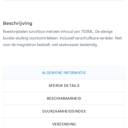
Lasergravering (Aan een kant)
100
Zonder opdruk
Update
Kies jouw aantal :
Beschrijving
Roestvrijstalen lunchbox met een inhoud van 750ML. De stevige
buckle-sluiting voorkomt lekken. Inclusief verschuifbare verdeler. Niet
voor de magnetron bedoelt, wel vaatwasser bestendig.
ALGEMENE INFORMATIE
AFDRUK DETAILS
BESCHIKBAARHEID
DUURZAAMHEIDSINDEX
VERZENDING