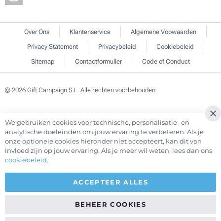
Over Ons
Klantenservice
Algemene Voowaarden
Privacy Statement
Privacybeleid
Cookiebeleid
Sitemap
Contactformulier
Code of Conduct
© 2026 Gift Campaign S.L. Alle rechten voorbehouden.
We gebruiken cookies voor technische, personalisatie- en
Cl
analytische doeleinden om jouw ervaring te verbeteren. Als je
Co
onze optionele cookies hieronder niet accepteert, kan dit van
Ba
invloed zijn op jouw ervaring. Als je meer wil weten, lees dan ons
cookiebeleid
.
ACCEPTEER ALLES
BEHEER COOKIES