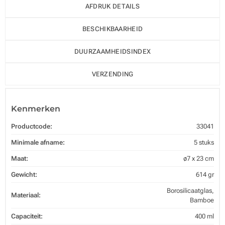
AFDRUK DETAILS
BESCHIKBAARHEID
DUURZAAMHEIDSINDEX
VERZENDING
Kenmerken
Productcode:
33041
Minimale afname:
5 stuks
Maat:
ø7 x 23 cm
Gewicht:
614 gr
Borosilicaatglas,
Materiaal:
Bamboe
Capaciteit:
400 ml