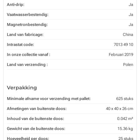
Anti-drip:
Ja
Vaatwasserbestendig:
Ja
Magnetronbestendig:
Ja
Land van fabricage:
China
Intrastat code:
7013 49 10
In onze collectie vanaf :
Februari 2019
Land van verzending :
Polen
Verpakking
Minimale afname voor verzending met pallet:
625 stuks
Afmetingen van buitenste doos:
40 x 40 x 26 cm
Inhoud van de buitenste doos:
0.042 m³
Gewicht van de buitenste doos:
15.36 kg
Hoeveelheid per doos:
25 stuks