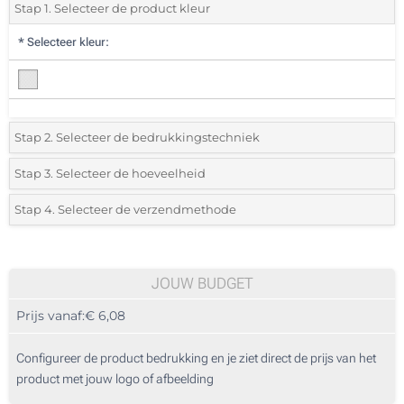
Stap 1. Selecteer de product kleur
*
Selecteer kleur:
Stap 2. Selecteer de bedrukkingstechniek
*
Selecteer de bedrukking en kleuren van het logo:
Stap 3. Selecteer de hoeveelheid
*
Selecteer uit de lijst of voeg het gewenste aantal in
Stap 4. Selecteer de verzendmethode
1 Kleur (Aan een kant)
Aantal
Standard
Prijs/eenheid
2 Kleuren (Aan een kant)
5
JOUW BUDGET
3 Kleuren (Aan een kant)
Prijs vanaf:
€ 6,08
10
4 Kleuren (Aan een kant)
25
Configureer de product bedrukking en je ziet direct de prijs van het
1 Kleur (Rondom geprint)
product met jouw logo of afbeelding
50