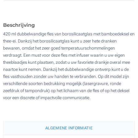
Lasergravering (Op de dop)
100
Zonder opdruk
Update
Kies jouw aantal :
Beschrijving
420 ml dubbelwandige fles van borosilicaatglas met bamboedeksel en
thee-ei. Dankzij het borosilicaatglas kunt u zeer hete dranken
bewaren, omdat het zeer goed temperatuurschommelingen
verdraagt. Een must voor deze fles met infuser waarin u uw eigen
theeblaadjes kunt plaatsen, zodat u uw favoriete drankje overal mee
naartoe kunt nemen. Dankzij het dubbelwandige ontwerp kunt u de
fles vasthouden zonder uw handen te verbranden. Op dit model zijn
verschillende soorten bedrukking mogelijk (lasergravure, ronde
zeefdruk of tampondruk) op het lichaam van de fles of op het deksel
voor een discrete of impactvolle communicatie.
ALGEMENE INFORMATIE