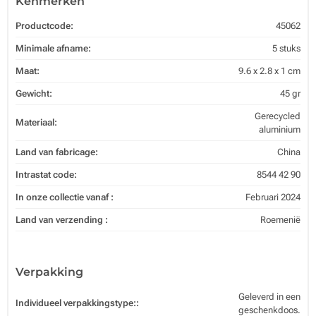
Kenmerken
Productcode:
45062
Minimale afname:
5 stuks
Maat:
9.6 x 2.8 x 1 cm
Gewicht:
45 gr
Gerecycled
Materiaal:
aluminium
Land van fabricage:
China
Intrastat code:
8544 42 90
In onze collectie vanaf :
Februari 2024
Land van verzending :
Roemenië
Verpakking
Geleverd in een
Individueel verpakkingstype::
geschenkdoos.