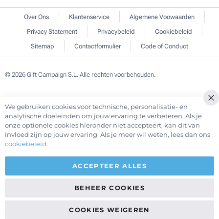
Over Ons
Klantenservice
Algemene Voowaarden
Privacy Statement
Privacybeleid
Cookiebeleid
Sitemap
Contactformulier
Code of Conduct
© 2026 Gift Campaign S.L. Alle rechten voorbehouden.
We gebruiken cookies voor technische, personalisatie- en
Cl
analytische doeleinden om jouw ervaring te verbeteren. Als je
Co
onze optionele cookies hieronder niet accepteert, kan dit van
Ba
invloed zijn op jouw ervaring. Als je meer wil weten, lees dan ons
cookiebeleid
.
ACCEPTEER ALLES
BEHEER COOKIES
COOKIES WEIGEREN