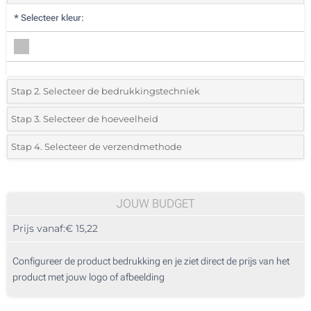
*
Selecteer kleur:
Stap 2. Selecteer de bedrukkingstechniek
*
Selecteer de bedrukking en kleuren van het logo:
Stap 3. Selecteer de hoeveelheid
*
Selecteer uit de lijst of voeg het gewenste aantal in
Stap 4. Selecteer de verzendmethode
1 Kleur (Voorkant)
Aantal
Standard
Prijs/eenheid
2 Kleuren (Voorkant)
5
JOUW BUDGET
3 Kleuren (Voorkant)
Prijs vanaf:
€ 15,22
10
4 Kleuren (Voorkant)
25
Configureer de product bedrukking en je ziet direct de prijs van het
Lasergraveren (Voorkant)
product met jouw logo of afbeelding
50
Zonder opdruk