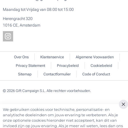
Maandag tot Vrijdag van 08:00 tot 15:00
Herengracht 320
1016 CE, Amsterdam
Over Ons
Klantenservice
Algemene Voowaarden
Privacy Statement
Privacybeleid
Cookiebeleid
Sitemap
Contactformulier
Code of Conduct
© 2026 Gift Campaign S.L. Alle rechten voorbehouden.
We gebruiken cookies voor technische, personalisatie- en
Cl
analytische doeleinden om jouw ervaring te verbeteren. Als je
Co
onze optionele cookies hieronder niet accepteert, kan dit van
Ba
invloed zijn op jouw ervaring. Als je meer wil weten, lees dan ons