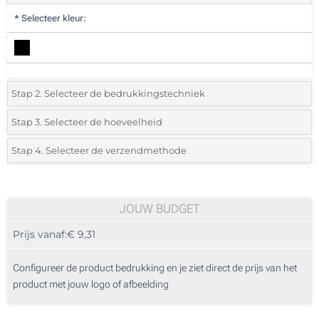
*
Selecteer kleur:
Stap 2. Selecteer de bedrukkingstechniek
*
Selecteer de bedrukking en kleuren van het logo:
Stap 3. Selecteer de hoeveelheid
*
Selecteer uit de lijst of voeg het gewenste aantal in
Stap 4. Selecteer de verzendmethode
1 Kleur (Rondom geprint)
Aantal
Standard
Prijs/eenheid
Lasergravering (Aan een kant)
5
JOUW BUDGET
Zonder opdruk
Prijs vanaf:
€ 9,31
10
25
Configureer de product bedrukking en je ziet direct de prijs van het
product met jouw logo of afbeelding
50