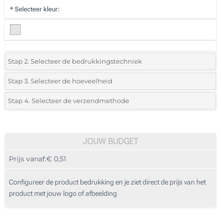
*
Selecteer kleur:
Stap 2. Selecteer de bedrukkingstechniek
*
Selecteer de bedrukking en kleuren van het logo:
Stap 3. Selecteer de hoeveelheid
*
Selecteer uit de lijst of voeg het gewenste aantal in
Stap 4. Selecteer de verzendmethode
Full colour bedrukking (Rondom)
Aantal
Standard
Prijs/eenheid
25
JOUW BUDGET
Prijs vanaf:
€ 0,51
50
125
Configureer de product bedrukking en je ziet direct de prijs van het
product met jouw logo of afbeelding
250
500