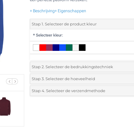
+ Beschrijving
+ Eigenschappen
Stap 1. Selecteer de product kleur
*
Selecteer kleur:
Stap 2. Selecteer de bedrukkingstechniek
*
Selecteer de bedrukking en kleuren van het logo:
Stap 3. Selecteer de hoeveelheid
*
Selecteer het aantal 5 (Totale bestelling)
Stap 4. Selecteer de verzendmethode
1 Kleur (Aan een kant)
Standard
Selecteer een kleur om de beschikbare hoeveelheden en m
2 Kleuren (Aan een kant)
te zien.
3 Kleuren (Aan een kant)
Bereken prijs
4 Kleuren (Aan een kant)