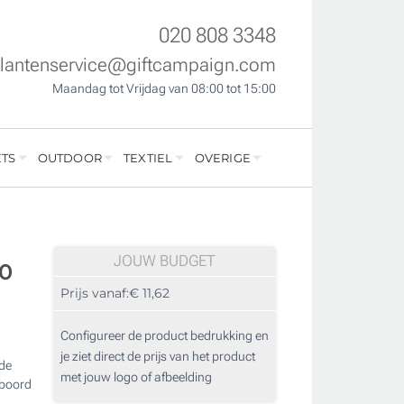
020 808 3348
klantenservice@giftcampaign.com
Maandag tot Vrijdag van 08:00 tot 15:00
TS
OUTDOOR
TEXTIEL
OVERIGE
JOUW BUDGET
80
Prijs vanaf:
€ 11,62
Configureer de product bedrukking en
je ziet direct de prijs van het product
 de
met jouw logo of afbeelding
bboord