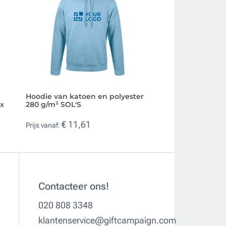
Hoodie van katoen en polyester
Unisex gebreide t
ix
280 g/m² SOL'S
en polyester 280 
€ 11,61
€ 8,37
Prijs vanaf:
Prijs vanaf:
Contacteer ons!
020 808 3348
klantenservice@giftcampaign.com