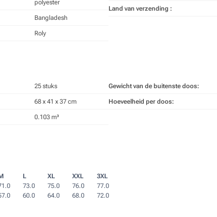
polyester
Land van verzending :
Bangladesh
Roly
25 stuks
Gewicht van de buitenste doos:
68 x 41 x 37 cm
Hoeveelheid per doos:
0.103 m³
M
L
XL
XXL
3XL
71.0
73.0
75.0
76.0
77.0
57.0
60.0
64.0
68.0
72.0