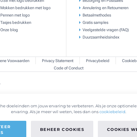
USB met logo bedrukken
Bezorging en Postsales
Mokken bedrukken met logo
Annulering en Retourneren
Pennen met logo
Betaalmethodes
Tasjes bedrukken
Gratis samples
Onze blog
Veelgestelde vragen (FAQ)
Duurzaamheidsindex
ene Voowaarden
Privacy Statement
Privacybeleid
Cookieb
Code of Conduct
.
he doeleinden om jouw ervaring te verbeteren. Als je onze optionele 
ervaring. Als je meer wil weten, lees dan ons
cookiebeleid
.
TEER
BEHEER COOKIES
COOKIES W
ES