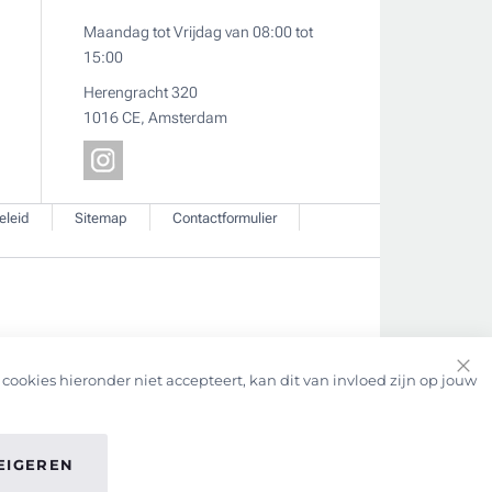
Maandag tot Vrijdag van 08:00 tot
15:00
Herengracht 320
1016 CE, Amsterdam
eleid
Sitemap
Contactformulier
cookies hieronder niet accepteert, kan dit van invloed zijn op jouw
Clo
Coo
Bar
EIGEREN