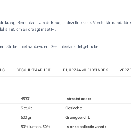
Borduren (Aan een kant)
ande kraag. Binnenkant van de kraag in dezelfde kleur. Versterkte naadafd
Full colour (Aan een kant)
del is 185 cm en draagt maat M.
Zonder opdruk
en. Strijken niet aanbevolen. Geen bleekmiddel gebruiken.
ILS
BESCHIKBAARHEID
DUURZAAMHEIDSINDEX
VERZ
45901
Intrastat code:
5 stuks
Geslacht:
600 gr
Gramgewicht:
50% katoen, 50%
In onze collectie vanaf :