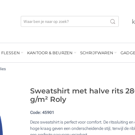
 FLESSEN
KANTOOR & BEURZEN
SCHRIJFWAREN
GADGE
dies
Sweatshirt met halve rits 2
g/m² Roly
Code:
45901
Deze sweatshirt is perfect voor comfort. De ritssluiting en
hoge kraag geven een onderscheidende stijl, terwijl de ri
een perfecte pasvorm verzekert.