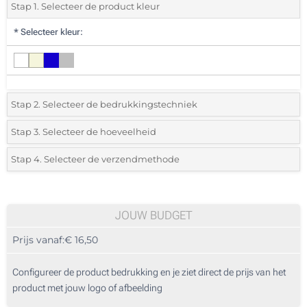
Stap 1. Selecteer de product kleur
*
Selecteer kleur:
Stap 2. Selecteer de bedrukkingstechniek
*
Selecteer de bedrukking en kleuren van het logo:
Stap 3. Selecteer de hoeveelheid
*
Selecteer het aantal 5 (Totale bestelling)
Stap 4. Selecteer de verzendmethode
1 Kleur (Aan een kant)
Standard
Selecteer een kleur om de beschikbare hoeveelheden en maten te zien.
2 Kleuren (Aan een kant)
JOUW BUDGET
3 Kleuren (Aan een kant)
Bereken prijs
Prijs vanaf:
€ 16,50
4 Kleuren (Aan een kant)
Configureer de product bedrukking en je ziet direct de prijs van het
Full colour (Aan een kant)
product met jouw logo of afbeelding