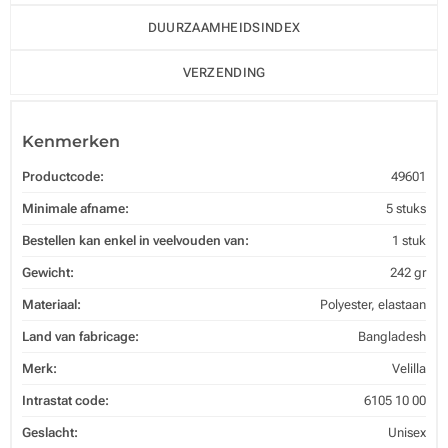
DUURZAAMHEIDSINDEX
VERZENDING
Kenmerken
Productcode:
49601
Minimale afname:
5 stuks
Bestellen kan enkel in veelvouden van:
1 stuk
Gewicht:
242 gr
Materiaal:
Polyester, elastaan
Land van fabricage:
Bangladesh
Merk:
Velilla
Intrastat code:
6105 10 00
Geslacht:
Unisex