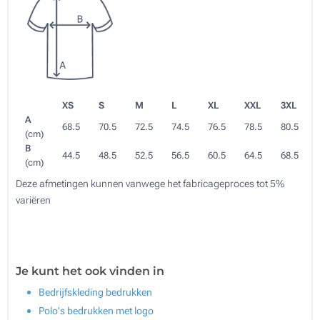
XS
S
M
L
XL
XXL
3XL
A
68.5
70.5
72.5
74.5
76.5
78.5
80.5
(cm)
B
44.5
48.5
52.5
56.5
60.5
64.5
68.5
(cm)
Deze afmetingen kunnen vanwege het fabricageproces tot 5%
variëren
Je kunt het ook vinden in
Bedrijfskleding bedrukken
Polo's bedrukken met logo