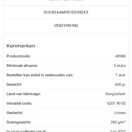
DUURZAAMHEIDSINDEX
VERZENDING
Kenmerken
Productcode:
40988
Minimale afname:
5 stuks
Bestellen kan enkel in veelvouden van:
1 stuk
Gewicht:
650 gr
Land van fabricage:
Bangladesh
Intrastat code:
6201 90 00
Geslacht:
Unisex
Gramgewicht:
280 g/m²
In onze collectie vanaf :
Juni 2022