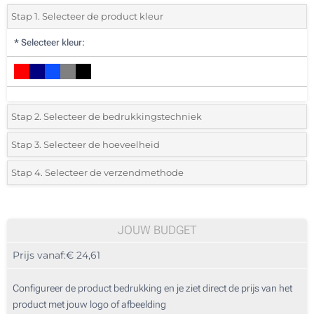
Stap 1. Selecteer de product kleur
*
Selecteer kleur:
Stap 2. Selecteer de bedrukkingstechniek
*
Selecteer de bedrukking en kleuren van het logo:
Stap 3. Selecteer de hoeveelheid
*
Selecteer het aantal 5 (Totale bestelling)
Stap 4. Selecteer de verzendmethode
1 Kleur (Op de borst)
Standard
Selecteer een kleur om de beschikbare hoeveelheden en maten te zien.
2 Kleuren (Op de borst)
JOUW BUDGET
3 Kleuren (Op de borst)
Bereken prijs
Prijs vanaf:
€ 24,61
4 Kleuren (Op de borst)
Configureer de product bedrukking en je ziet direct de prijs van het
Full colour (Op de borst)
product met jouw logo of afbeelding