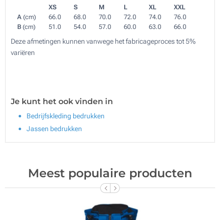
XS
S
M
L
XL
XXL
A
(cm)
66.0
68.0
70.0
72.0
74.0
76.0
B
(cm)
51.0
54.0
57.0
60.0
63.0
66.0
Deze afmetingen kunnen vanwege het fabricageproces tot 5%
variëren
Je kunt het ook vinden in
Bedrijfskleding bedrukken
Jassen bedrukken
Meest populaire producten