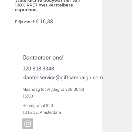
Waterdichte bodywarmer van
Polyester bodyw
100% RPET met verstelbare
geïntegreerde va
capuchon
MKT Brooke
€ 16,38
€ 16,32
Prijs vanaf:
Prijs vanaf:
Contacteer ons!
020 808 3348
klantenservice@giftcampaign.com
Maandag tot Vrijdag van 08:00 tot
15:00
Herengracht 320
1016 CE, Amsterdam