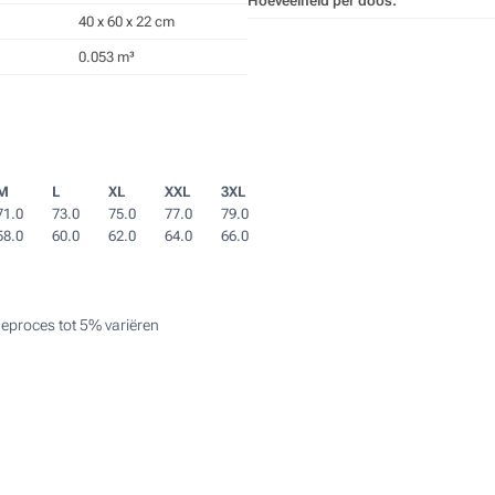
Hoeveelheid per doos:
40 x 60 x 22 cm
0.053 m³
M
L
XL
XXL
3XL
71.0
73.0
75.0
77.0
79.0
58.0
60.0
62.0
64.0
66.0
eproces tot 5% variëren