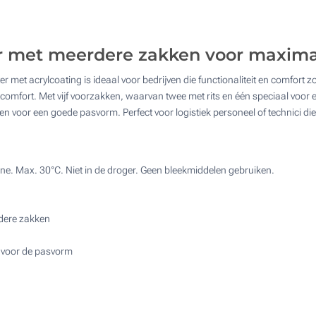
Bereken prijs
4 Kleuren (Aan een kant)
Full colour (Aan een kant)
 met meerdere zakken voor maxim
et acrylcoating is ideaal voor bedrijven die functionaliteit en comfort z
Zonder opdruk
omfort. Met vijf voorzakken, waarvan twee met rits en één speciaal voor e
rgen voor een goede pasvorm. Perfect voor logistiek personeel of technici
ne. Max. 30°C. Niet in de droger. Geen bleekmiddelen gebruiken.
dere zakken
n voor de pasvorm