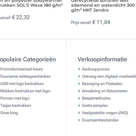
on en polyester bodywarmer
Gerecyclede softshell vest
rukken SOL'S Wave 180 g/m²
ademend en waterdicht 300
g/m² MKT Jandro
€ 22,32
 vanaf:
€ 11,84
Prijs vanaf:
opulaire Categorieën
Verkoopinformatie
Promotiemateriaal beurs
Aankoopproces
Duurzame relatiegeschenken
Ontvang een digitaal voorbeeld
USB met logo bedrukken
Bezorging en Postsales
Mokken bedrukken met logo
Annulering en Retourneren
Pennen met logo
Betaalmethodes
Tasjes bedrukken
Gratis samples
Onze blog
Veelgestelde vragen (FAQ)
Duurzaamheidsindex