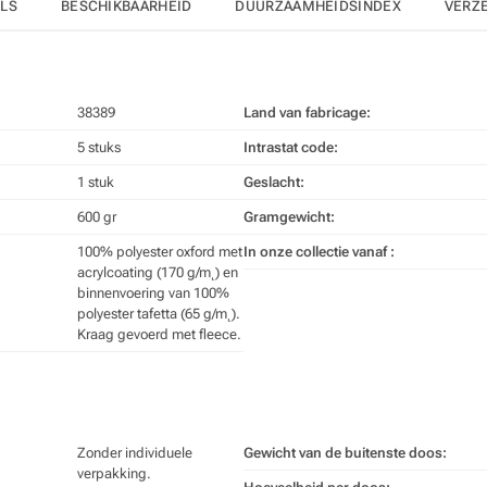
ILS
BESCHIKBAARHEID
DUURZAAMHEIDSINDEX
VERZ
38389
Land van fabricage:
5 stuks
Intrastat code:
1 stuk
Geslacht:
600 gr
Gramgewicht:
100% polyester oxford met
In onze collectie vanaf :
acrylcoating (170 g/m˛) en
binnenvoering van 100%
polyester tafetta (65 g/m˛).
Kraag gevoerd met fleece.
Zonder individuele
Gewicht van de buitenste doos:
verpakking.