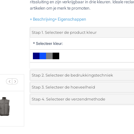
ritssluiting en zijn verkrijgbaar in drie kleuren. Ideale recl
artikelen om je merk te promoten.
+ Beschrijving
+ Eigenschappen
Stap 1. Selecteer de product kleur
*
Selecteer kleur:
Stap 2. Selecteer de bedrukkingstechniek
*
Selecteer de bedrukking en kleuren van het logo:
Stap 3. Selecteer de hoeveelheid
*
Selecteer het aantal 5 (Totale bestelling)
Stap 4. Selecteer de verzendmethode
1 Kleur (Aan een kant)
Standard
Selecteer een kleur om de beschikbare hoeveelheden en m
2 Kleuren (Aan een kant)
te zien.
3 Kleuren (Aan een kant)