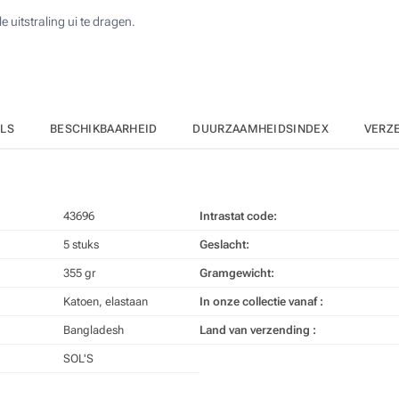
uitstraling ui te dragen.
ILS
BESCHIKBAARHEID
DUURZAAMHEIDSINDEX
VERZ
43696
Intrastat code:
5 stuks
Geslacht:
355 gr
Gramgewicht:
Katoen, elastaan
In onze collectie vanaf :
Bangladesh
Land van verzending :
SOL'S