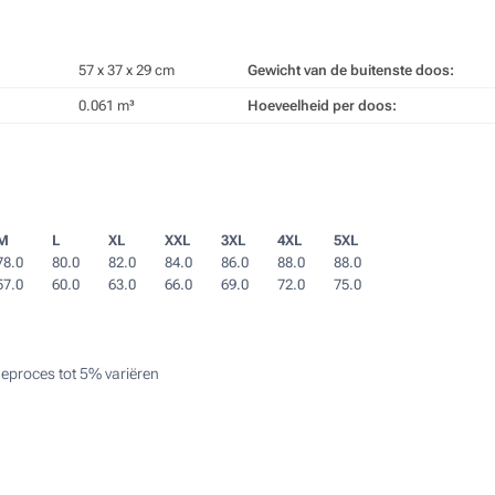
57 x 37 x 29 cm
Gewicht van de buitenste doos:
0.061 m³
Hoeveelheid per doos:
M
L
XL
XXL
3XL
4XL
5XL
78.0
80.0
82.0
84.0
86.0
88.0
88.0
57.0
60.0
63.0
66.0
69.0
72.0
75.0
eproces tot 5% variëren