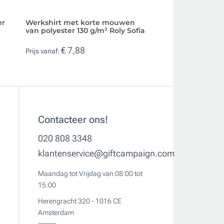
er
Werkshirt met korte mouwen
Oxford dames ov
van polyester 130 g/m² Roly Sofia
katoen en polyest
London WH
€ 7,88
Prijs vanaf:
€ 12,33
Prijs vanaf:
Contacteer ons!
020 808 3348
klantenservice@giftcampaign.com
Maandag tot Vrijdag van 08:00 tot
15:00
Herengracht 320 - 1016 CE
Amsterdam