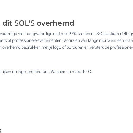
Textiel digitale full colour transfer (Achterzijde)
t dit SOL'S overhemd
Borduren (Op de borst)
aardigd van hoogwaardige stof met 97% katoen en 3% elastaan (140 g/m²
or werk of professionele evenementen. Voorzien van lange mouwen, een k
it overhemd bedrukken met je logo of borduren en versterk de professionel
Strijken op lage temperatuur. Wassen op max. 40°C.
?