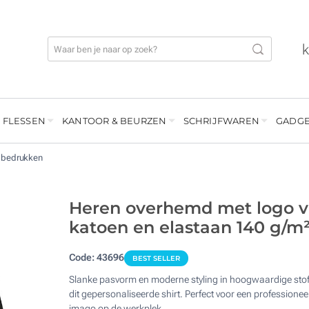
 FLESSEN
KANTOOR & BEURZEN
SCHRIJFWAREN
GADGE
 bedrukken
Heren overhemd met logo 
katoen en elastaan 140 g/m
Code:
43696
BEST SELLER
Slanke pasvorm en moderne styling in hoogwaardige sto
dit gepersonaliseerde shirt. Perfect voor een professionee
imago op de werkplek.