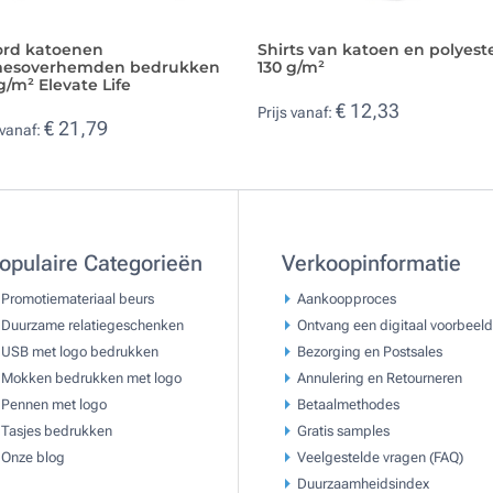
ord katoenen
Shirts van katoen en polyest
esoverhemden bedrukken
130 g/m²
g/m² Elevate Life
€ 12,33
Prijs vanaf:
€ 21,79
 vanaf:
opulaire Categorieën
Verkoopinformatie
Promotiemateriaal beurs
Aankoopproces
Duurzame relatiegeschenken
Ontvang een digitaal voorbeeld
USB met logo bedrukken
Bezorging en Postsales
Mokken bedrukken met logo
Annulering en Retourneren
Pennen met logo
Betaalmethodes
Tasjes bedrukken
Gratis samples
Onze blog
Veelgestelde vragen (FAQ)
Duurzaamheidsindex