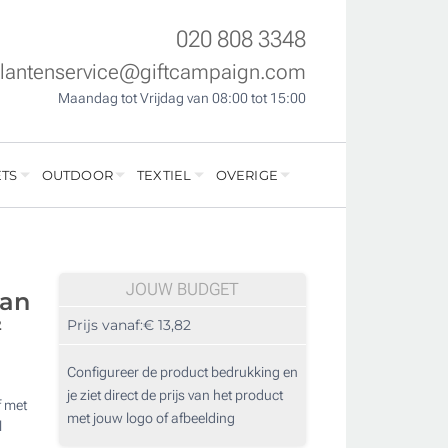
020 808 3348
klantenservice@giftcampaign.com
Maandag tot Vrijdag van 08:00 tot 15:00
TS
OUTDOOR
TEXTIEL
OVERIGE
JOUW BUDGET
van
²
Prijs vanaf:
€ 13,82
Configureer de product bedrukking en
je ziet direct de prijs van het product
f met
met jouw logo of afbeelding
l