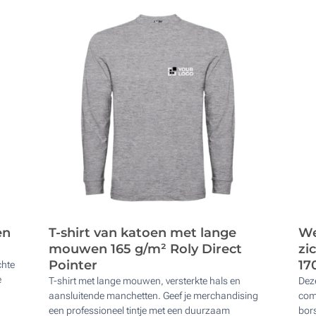
en
T-shirt van katoen met lange
We
mouwen 165 g/m² Roly Direct
zi
Pointer
17
chte
e
T-shirt met lange mouwen, versterkte hals en
Dez
aansluitende manchetten. Geef je merchandising
com
een professioneel tintje met een duurzaam
bors