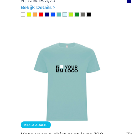
€ 3,75
Prijs vanaf:
Bekijk Details >
KIDS & ADULTS