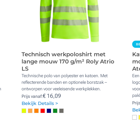
BE
Technisch werkpoloshirt met
Ka
lange mouw 170 g/m² Roly Atrio
mo
LS
At
Technische polo van polyester en katoen. Met
Een 
reflecterende banden en optionele borstzak –
logo
n
ontworpen voor veeleisende werkplekken.
voo
€ 16,09
pak
Prijs vanaf:
Bekijk Details >
Prij
Bek