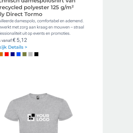
chnisch damespoloshirt van
recycled polyester 125 g/m²
ly Direct Tormo
ailleerde damespolo, comfortabel en ademend.
ewerkt met zorg aan kraag en mouwen – straal
essionaliteit uit op events en promoties.
€ 5,12
s vanaf:
ijk Details >