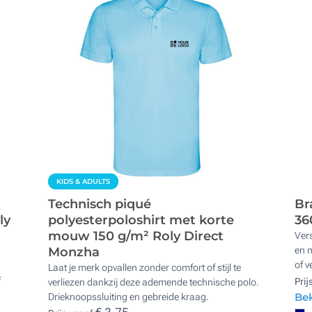
KIDS & ADULTS
Technisch piqué
Br
ly
polyesterpoloshirt met korte
36
mouw 150 g/m² Roly Direct
Vers
Monzha
en 
of 
Laat je merk opvallen zonder comfort of stijl te
f
Prij
verliezen dankzij deze ademende technische polo.
Bek
Drieknoopssluiting en gebreide kraag.