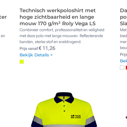
Technisch werkpoloshirt met
Da
ter
hoge zichtbaarheid en lange
po
mouw 170 g/m² Roly Vega LS
Sl
Combineer comfort, professionaliteit en veiligheid
Met
 en
met deze polo met lange mouwen. Reflecterende
bied
banden, sterke stof en sneldrogend.
merk
€ 11,26
beu
Prijs vanaf:
Bekijk Details >
Prij
Bek