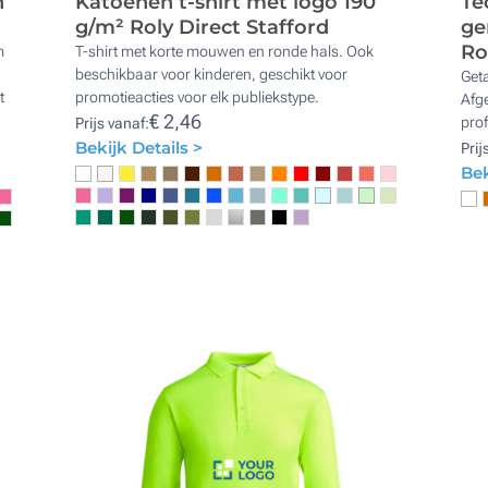
n
Katoenen t-shirt met logo 190
Te
g/m² Roly Direct Stafford
ge
Ro
m
T-shirt met korte mouwen en ronde hals. Ook
beschikbaar voor kinderen, geschikt voor
Get
t
promotieacties voor elk publiekstype.
Afg
€ 2,46
prof
Prijs vanaf:
Bekijk Details >
Prij
Bek