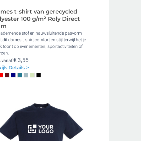
mes t-shirt van gerecycled
lyester 100 g/m² Roly Direct
am
 ademende stof en nauwsluitende pasvorm
t dit dames t-shirt comfort en stijl terwijl het je
 toont op evenementen, sportactiviteiten of
rzen.
€ 3,55
s vanaf:
ijk Details >