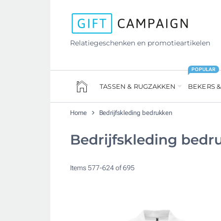
Relatiegeschenken en promotieartikelen
POPULAR
TASSEN & RUGZAKKEN
BEKERS &
Home
Bedrijfskleding bedrukken
Bedrijfskleding bedr
Items
577
-
624
of
695