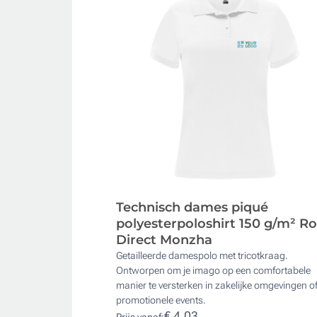
Technisch dames piqué
polyesterpoloshirt 150 g/m² Ro
Direct Monzha
Getailleerde damespolo met tricotkraag.
Ontworpen om je imago op een comfortabele
manier te versterken in zakelijke omgevingen o
promotionele events.
€ 4,03
Prijs vanaf: