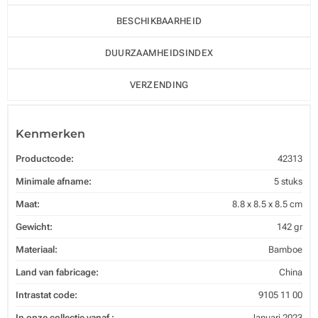
BESCHIKBAARHEID
DUURZAAMHEIDSINDEX
VERZENDING
Kenmerken
Productcode:
42313
Minimale afname:
5 stuks
Maat:
8.8 x 8.5 x 8.5 cm
Gewicht:
142 gr
Materiaal:
Bamboe
Land van fabricage:
China
Intrastat code:
9105 11 00
In onze collectie vanaf :
Januari 2023