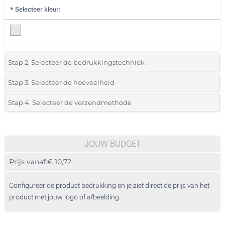
*
Selecteer kleur:
Stap 2. Selecteer de bedrukkingstechniek
*
Selecteer de bedrukking en kleuren van het logo:
Stap 3. Selecteer de hoeveelheid
*
Selecteer uit de lijst of voeg het gewenste aantal in
Stap 4. Selecteer de verzendmethode
1 Kleur (Voorkant)
Aantal
Standard
Prijs/eenheid
2 Kleuren (Voorkant)
5
JOUW BUDGET
3 Kleuren (Voorkant)
Prijs vanaf:
€ 10,72
10
4 Kleuren (Voorkant)
25
Configureer de product bedrukking en je ziet direct de prijs van het
Doming (Achterzijde)
product met jouw logo of afbeelding
50
Lasergravering (Voorkant)
100