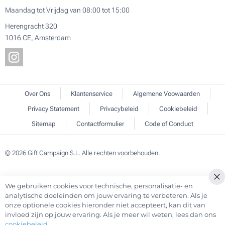
Maandag tot Vrijdag van 08:00 tot 15:00
Herengracht 320
1016 CE, Amsterdam
Over Ons
Klantenservice
Algemene Voowaarden
Privacy Statement
Privacybeleid
Cookiebeleid
Sitemap
Contactformulier
Code of Conduct
© 2026 Gift Campaign S.L. Alle rechten voorbehouden.
We gebruiken cookies voor technische, personalisatie- en
Cl
analytische doeleinden om jouw ervaring te verbeteren. Als je
Co
onze optionele cookies hieronder niet accepteert, kan dit van
Ba
invloed zijn op jouw ervaring. Als je meer wil weten, lees dan ons
cookiebeleid
.