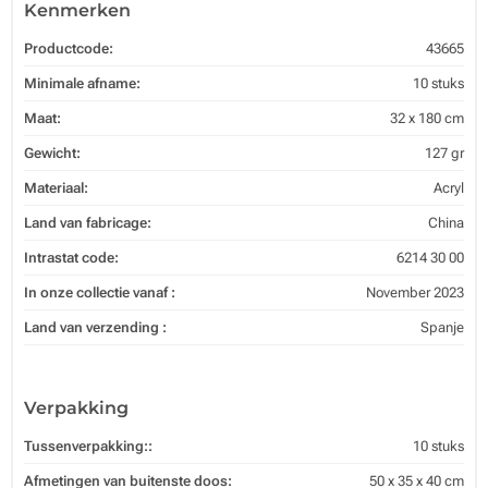
Kenmerken
Productcode:
43665
Minimale afname:
10 stuks
Maat:
32 x 180 cm
Gewicht:
127 gr
Materiaal:
Acryl
Land van fabricage:
China
Intrastat code:
6214 30 00
In onze collectie vanaf :
November 2023
Land van verzending :
Spanje
Verpakking
Tussenverpakking::
10 stuks
Afmetingen van buitenste doos:
50 x 35 x 40 cm