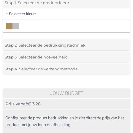
Stap 1. Selecteer de product kleur
*
Selecteer kleur:
Stap 2. Selecteer de bedrukkingstechniek
*
Selecteer de bedrukking en kleuren van het logo:
Stap 3. Selecteer de hoeveelheid
*
Selecteer uit de lijst of voeg het gewenste aantal in
Stap 4. Selecteer de verzendmethode
1 Kleur (Aan een kant)
Aantal
Standard
Prijs/eenheid
2 Kleuren (Aan een kant)
10
JOUW BUDGET
Digitale kleuren transfer (Aan een kant)
Prijs vanaf:
€ 3,28
20
Zonder opdruk
50
Configureer de product bedrukking en je ziet direct de prijs van het
product met jouw logo of afbeelding
100