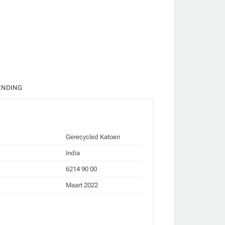
ate
ENDING
Gerecycled Katoen
India
6214 90 00
Maart 2022