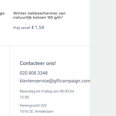
ogo
Winter nekbeschermer van
Gebreide sjaal o
natuurlijk katoen 150 g/m²
met logo Impact 
€ 1,54
€ 12,30
Prijs vanaf:
Prijs vanaf:
Contacteer ons!
020 808 3348
klantenservice@giftcampaign.com
Maandag tot Vrijdag van 08:00 tot
15:00
Herengracht 320
1016 CE, Amsterdam