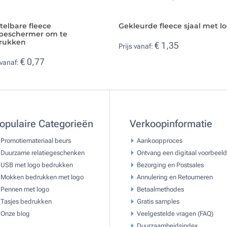
telbare fleece
Gekleurde fleece sjaal met l
beschermer om te
rukken
€ 1,35
Prijs vanaf:
€ 0,77
 vanaf:
opulaire Categorieën
Verkoopinformatie
Promotiemateriaal beurs
Aankoopproces
Duurzame relatiegeschenken
Ontvang een digitaal voorbeeld
USB met logo bedrukken
Bezorging en Postsales
Mokken bedrukken met logo
Annulering en Retourneren
Pennen met logo
Betaalmethodes
Tasjes bedrukken
Gratis samples
Onze blog
Veelgestelde vragen (FAQ)
Duurzaamheidsindex