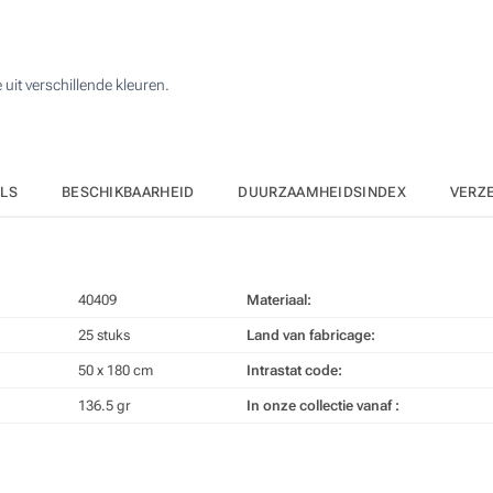
50
Zonder opdruk
125
uit verschillende kleuren.
250
500
Upd
Kies jouw aantal :
ILS
BESCHIKBAARHEID
DUURZAAMHEIDSINDEX
VERZ
40409
Materiaal:
25 stuks
Land van fabricage:
50 x 180 cm
Intrastat code:
136.5 gr
In onze collectie vanaf :