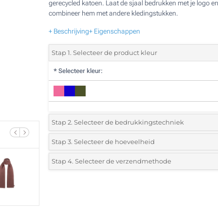
gerecycled katoen. Laat de sjaal bedrukken met je logo e
combineer hem met andere kledingstukken.
+ Beschrijving
+ Eigenschappen
Stap 1. Selecteer de product kleur
*
Selecteer kleur:
Stap 2. Selecteer de bedrukkingstechniek
*
Selecteer de bedrukking en kleuren van het logo:
Stap 3. Selecteer de hoeveelheid
*
Selecteer uit de lijst of voeg het gewenste aantal in
Stap 4. Selecteer de verzendmethode
1 Kleur (Aan een kant)
Aantal
Standard
Prijs/eenheid
2 Kleuren (Aan een kant)
25
Digitale kleuren transfer (Aan een kant)