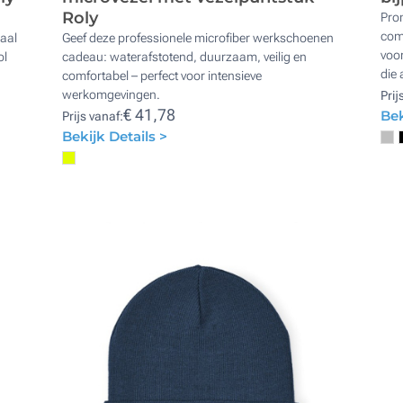
Roly
Prom
comf
iaal
Geef deze professionele microfiber werkschoenen
voor
ol
cadeau: waterafstotend, duurzaam, veilig en
die 
comfortabel – perfect voor intensieve
werkomgevingen.
Prij
€ 41,78
Bek
Prijs vanaf:
Bekijk Details >