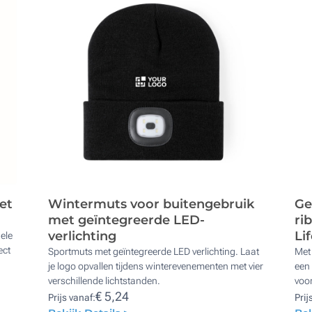
et
Wintermuts voor buitengebruik
Ge
met geïntegreerde LED-
ri
verlichting
Li
ele
ect
Sportmuts met geïntegreerde LED verlichting. Laat
Met 
je logo opvallen tijdens winterevenementen met vier
een
verschillende lichtstanden.
voor
€ 5,24
Prijs vanaf:
Prij