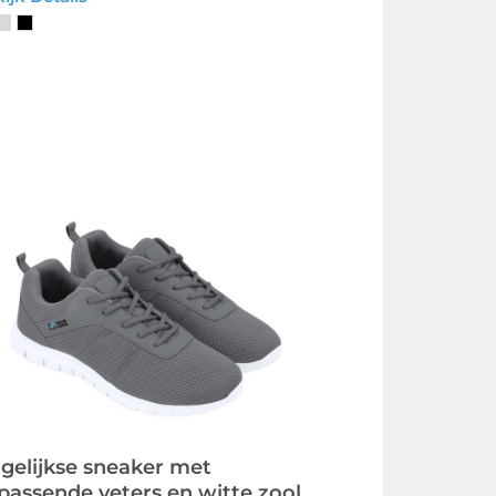
gelijkse sneaker met
jpassende veters en witte zool