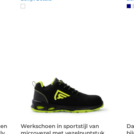
oen
Werkschoen in sportstijl van
Da
ly
microvezel met vezelpuntstuk
bi