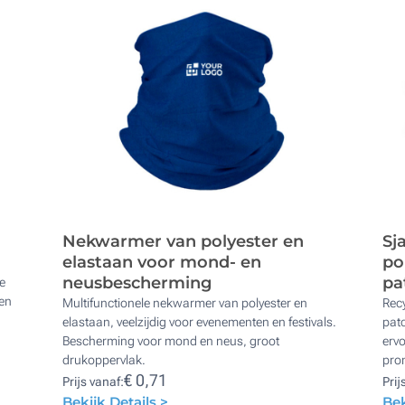
Nekwarmer van polyester en
Sj
elastaan voor mond- en
po
neusbescherming
pa
e
gen
Multifunctionele nekwarmer van polyester en
Recy
elastaan, veelzijdig voor evenementen en festivals.
patc
Bescherming voor mond en neus, groot
ervo
drukoppervlak.
pro
€ 0,71
Prijs vanaf:
Prij
Bekijk Details >
Bek