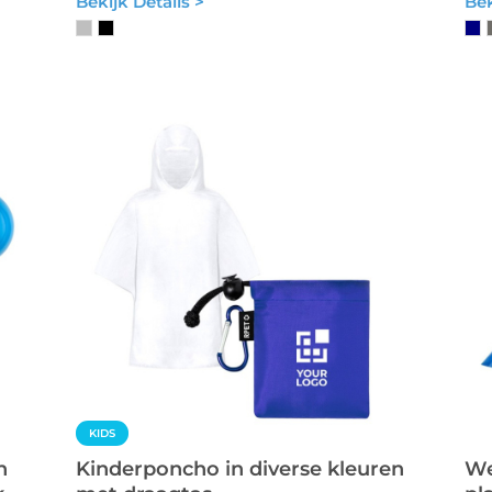
Bekijk Details >
Bek
KIDS
n
Kinderponcho in diverse kleuren
We