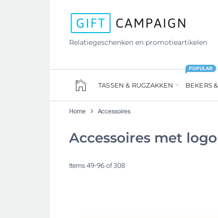
Relatiegeschenken en promotieartikelen
POPULAR
TASSEN & RUGZAKKEN
BEKERS &
Home
Accessoires
Accessoires met logo
Items
49
-
96
of
308