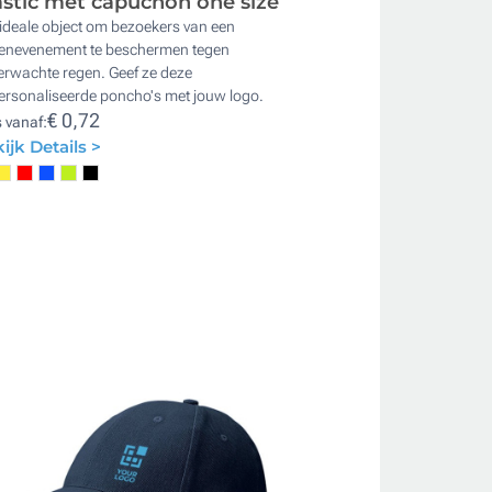
astic met capuchon one size
ideale object om bezoekers van een
tenevenement te beschermen tegen
erwachte regen. Geef ze deze
ersonaliseerde poncho's met jouw logo.
€ 0,72
s vanaf:
ijk Details >