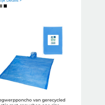
ijk Details >
gwerpponcho van gerecycled