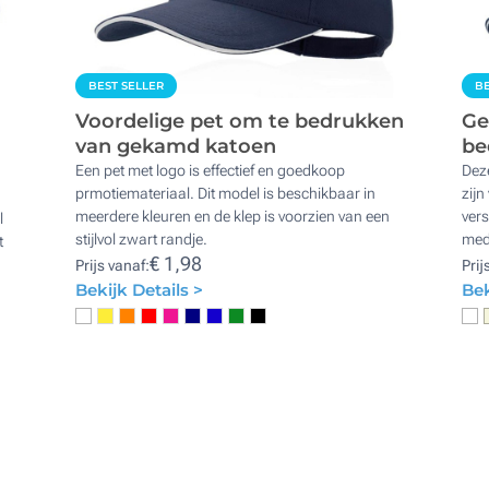
BEST SELLER
BE
Voordelige pet om te bedrukken
Ge
van gekamd katoen
be
Een pet met logo is effectief en goedkoop
Deze
prmotiemateriaal. Dit model is beschikbaar in
zijn
meerdere kleuren en de klep is voorzien van een
vers
l
stijlvol zwart randje.
med
t
€ 1,98
Prijs vanaf:
Prij
Bekijk Details >
Bek