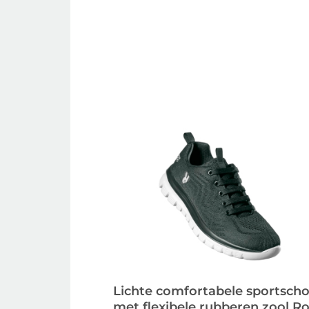
Lichte comfortabele sportsch
met flexibele rubberen zool Ro