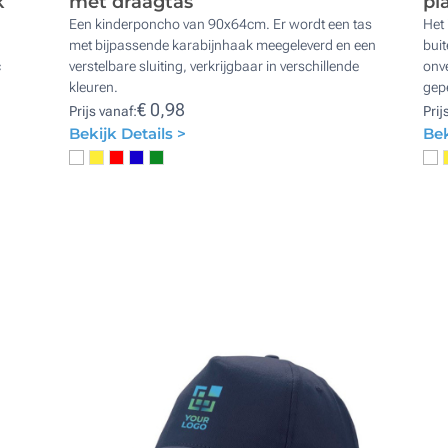
k
met draagtas
pl
n
Een kinderponcho van 90x64cm. Er wordt een tas
Het 
met bijpassende karabijnhaak meegeleverd en een
bui
c
verstelbare sluiting, verkrijgbaar in verschillende
onv
kleuren.
gep
€ 0,98
Prijs vanaf:
Prij
Bekijk Details >
Bek