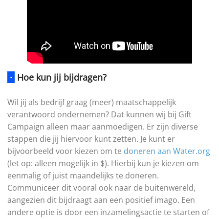
·
Hoe kun jij bijdragen?
Wil jij als bedrijf graag (meer) maatschappelijk
verantwoord ondernemen? Dat kunnen wij bij Gift
Campaign alleen maar aanmoedigen. Er zijn diverse
stappen die jij hiervoor kunt zetten. Je kunt er
bijvoorbeeld voor kiezen om te
doneren aan Water.org
(let op: alleen mogelijk in $). Hierbij kun je kiezen om
eenmalig of juist maandelijks te doneren.
Communiceer dit vooral ook naar de buitenwereld,
aangezien dit bijdraagt aan een positief imago. Een
andere optie is door een inzamelingsactie te starten of