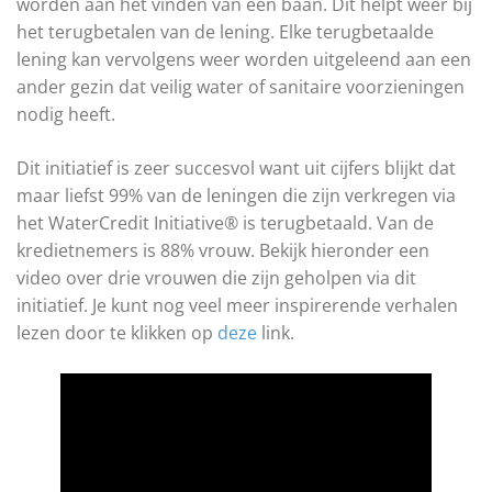
worden aan het vinden van een baan. Dit helpt weer bij
het terugbetalen van de lening. Elke terugbetaalde
lening kan vervolgens weer worden uitgeleend aan een
ander gezin dat veilig water of sanitaire voorzieningen
nodig heeft.
Dit initiatief is zeer succesvol want uit cijfers blijkt dat
maar liefst 99% van de leningen die zijn verkregen via
het WaterCredit Initiative® is terugbetaald. Van de
kredietnemers is 88% vrouw. Bekijk hieronder een
video over drie vrouwen die zijn geholpen via dit
initiatief. Je kunt nog veel meer inspirerende verhalen
lezen door te klikken op
deze
link.