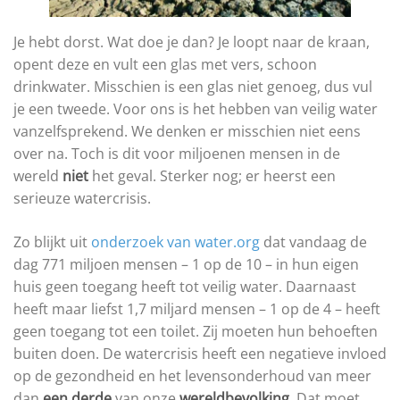
Je hebt dorst. Wat doe je dan? Je loopt naar de kraan,
opent deze en vult een glas met vers, schoon
drinkwater. Misschien is een glas niet genoeg, dus vul
je een tweede. Voor ons is het hebben van veilig water
vanzelfsprekend. We denken er misschien niet eens
over na. Toch is dit voor miljoenen mensen in de
wereld
niet
het geval. Sterker nog; er heerst een
serieuze watercrisis.
Zo blijkt uit
onderzoek van water.org
dat vandaag de
dag 771 miljoen mensen – 1 op de 10 – in hun eigen
huis geen toegang heeft tot veilig water. Daarnaast
heeft maar liefst 1,7 miljard mensen – 1 op de 4 – heeft
geen toegang tot een toilet. Zij moeten hun behoeften
buiten doen. De watercrisis heeft een negatieve invloed
op de gezondheid en het levensonderhoud van meer
dan
een derde
van onze
wereldbevolking
. Dat moet