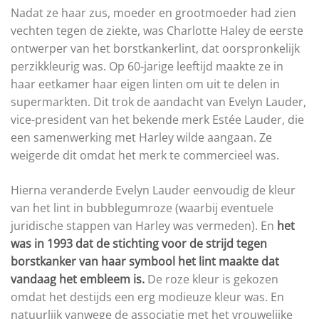
Nadat ze haar zus, moeder en grootmoeder had zien
vechten tegen de ziekte, was Charlotte Haley de eerste
ontwerper van het borstkankerlint, dat oorspronkelijk
perzikkleurig was. Op 60-jarige leeftijd maakte ze in
haar eetkamer haar eigen linten om uit te delen in
supermarkten. Dit trok de aandacht van Evelyn Lauder,
vice-president van het bekende merk Estée Lauder, die
een samenwerking met Harley wilde aangaan. Ze
weigerde dit omdat het merk te commercieel was.
Hierna veranderde Evelyn Lauder eenvoudig de kleur
van het lint in bubblegumroze (waarbij eventuele
juridische stappen van Harley was vermeden). En
het
was in 1993 dat de stichting voor de strijd tegen
borstkanker van haar symbool het lint maakte dat
vandaag het embleem is.
De roze kleur is gekozen
omdat het destijds een erg modieuze kleur was. En
natuurlijk vanwege de associatie met het vrouwelijke